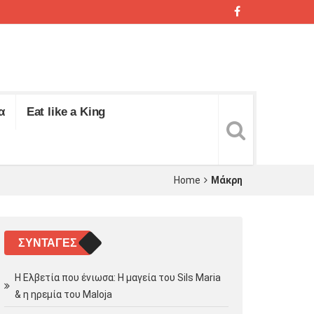
α
Eat like a King
Home
Μάκρη
ΣΥΝΤΑΓΈΣ
Η Ελβετία που ένιωσα: Η μαγεία του Sils Maria
& η ηρεμία του Maloja