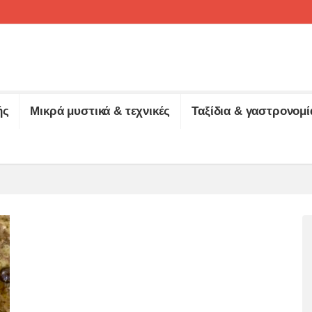
ής
Μικρά μυστικά & τεχνικές
Ταξίδια & γαστρονομί