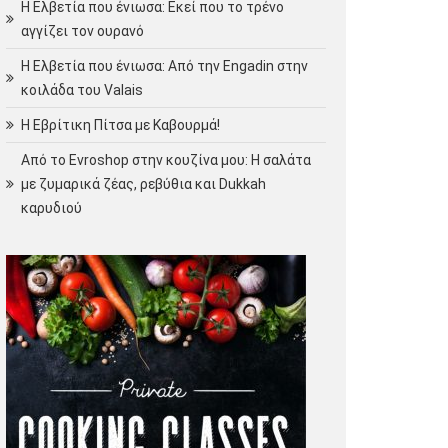
Η Ελβετία που ένιωσα: Εκεί που το τρένο
αγγίζει τον ουρανό
Η Ελβετία που ένιωσα: Από την Engadin στην
κοιλάδα του Valais
Η Εβρίτικη Πίτσα με Καβουρμά!
Από το Evroshop στην κουζίνα μου: Η σαλάτα
με ζυμαρικά ζέας, ρεβύθια και Dukkah
καρυδιού