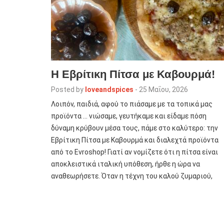
Η Εβρίτικη Πίτσα με Καβουρμά!
Posted by
loveandspices
-
25 Μαΐου, 2026
Λοιπόν, παιδιά, αφού το πιάσαμε με τα τοπικά μας
προϊόντα … νιώσαμε, γευτήκαμε και είδαμε πόση
δύναμη κρύβουν μέσα τους, πάμε στο καλύτερο: την
Εβρίτικη Πίτσα με Καβουρμά και διαλεχτά προϊόντα
από το Evroshop! Γιατί αν νομίζετε ότι η πίτσα είναι
αποκλειστικά ιταλική υπόθεση, ήρθε η ώρα να
αναθεωρήσετε. Όταν η τέχνη του καλού ζυμαριού,