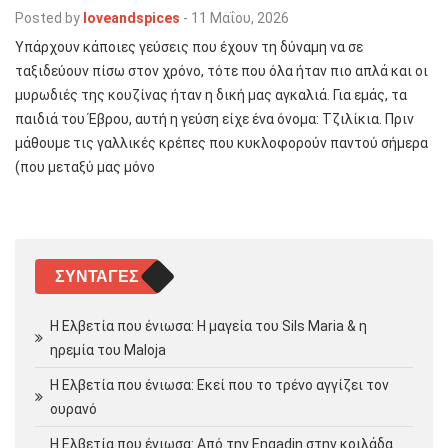
Posted by
loveandspices
-
11 Μαΐου, 2026
Υπάρχουν κάποιες γεύσεις που έχουν τη δύναμη να σε
ταξιδεύουν πίσω στον χρόνο, τότε που όλα ήταν πιο απλά και οι
μυρωδιές της κουζίνας ήταν η δική μας αγκαλιά. Για εμάς, τα
παιδιά του Έβρου, αυτή η γεύση είχε ένα όνομα: Τζιλίκια. Πριν
μάθουμε τις γαλλικές κρέπες που κυκλοφορούν παντού σήμερα
(που μεταξύ μας μόνο
ΣΥΝΤΑΓΈΣ
Η Ελβετία που ένιωσα: Η μαγεία του Sils Maria & η
ηρεμία του Maloja
Η Ελβετία που ένιωσα: Εκεί που το τρένο αγγίζει τον
ουρανό
Η Ελβετία που ένιωσα: Από την Engadin στην κοιλάδα