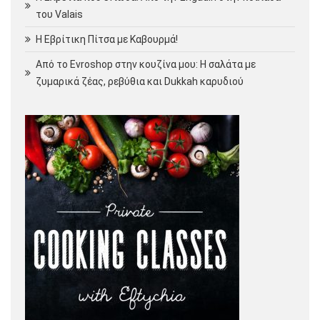
του Valais
Η Εβρίτικη Πίτσα με Καβουρμά!
Από το Evroshop στην κουζίνα μου: Η σαλάτα με
ζυμαρικά ζέας, ρεβύθια και Dukkah καρυδιού