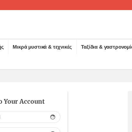
ής
Μικρά μυστικά & τεχνικές
Ταξίδια & γαστρονομί
to Your Account
face