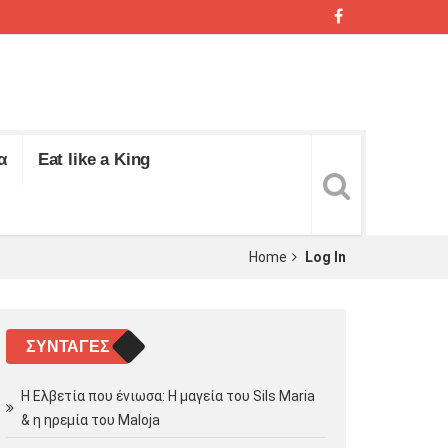
α
Eat like a King
Home
Log In
ΣΥΝΤΑΓΈΣ
Η Ελβετία που ένιωσα: Η μαγεία του Sils Maria
& η ηρεμία του Maloja