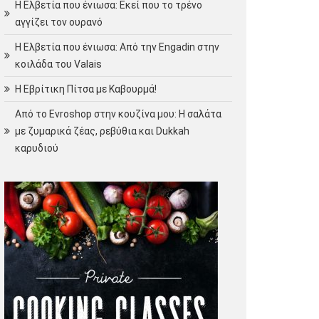
Η Ελβετία που ένιωσα: Εκεί που το τρένο
αγγίζει τον ουρανό
Η Ελβετία που ένιωσα: Από την Engadin στην
κοιλάδα του Valais
Η Εβρίτικη Πίτσα με Καβουρμά!
Από το Evroshop στην κουζίνα μου: Η σαλάτα
με ζυμαρικά ζέας, ρεβύθια και Dukkah
καρυδιού