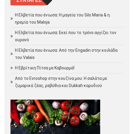
ΣΥΝΤΑΓΈΣ
Η Ελβετία που ένιωσα: Η μαγεία του Sils Maria & η
ηρεμία του Maloja
Η Ελβετία που ένιωσα: Εκεί που το τρένο αγγίζει τον
ουρανό
Η Ελβετία που ένιωσα: Από την Engadin στην κοιλάδα
του Valais
Η Εβρίτικη Πίτσα με Καβουρμά!
Από το Evroshop στην κουζίνα μου: Η σαλάτα με
ζυμαρικά ζέας, ρεβύθια και Dukkah καρυδιού