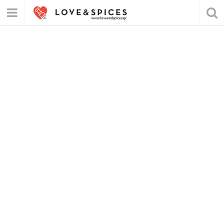
loveandspice
s