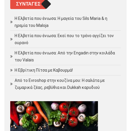
ΣΥΝΤΑΓΈΣ
Η Ελβετία που ένιωσα: Η μαγεία του Sils Maria & η
ηρεμία του Maloja
Η Ελβετία που ένιωσα: Εκεί που το τρένο αγγίζει τον
ουρανό
Η Ελβετία που ένιωσα: Από την Engadin στην κοιλάδα
του Valais
Η Εβρίτικη Πίτσα με Καβουρμά!
Από το Evroshop στην κουζίνα μου: Η σαλάτα με
ζυμαρικά ζέας, ρεβύθια και Dukkah καρυδιού