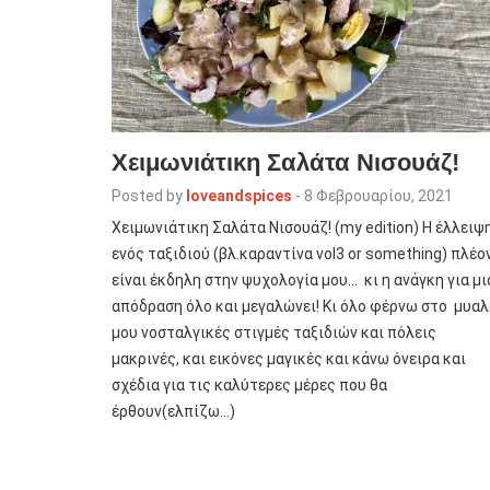
Χειμωνιάτικη Σαλάτα Νισουάζ!
Posted by
loveandspices
-
8 Φεβρουαρίου, 2021
Χειμωνιάτικη Σαλάτα Νισουάζ! (my edition) H έλλειψ
ενός ταξιδιού (βλ.καραντίνα vol3 or something) πλέο
είναι έκδηλη στην ψυχολογία μου… κι η ανάγκη για μι
απόδραση όλο και μεγαλώνει! Κι όλο φέρνω στο μυαλ
μου νοσταλγικές στιγμές ταξιδιών και πόλεις
μακρινές, και εικόνες μαγικές και κάνω όνειρα και
σχέδια για τις καλύτερες μέρες που θα
έρθουν(ελπίζω…)