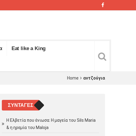
α
Eat like a King
Home
αντζούγια
ΣΥΝΤΑΓΈΣ
Η Ελβετία που ένιωσα: Η μαγεία του Sils Maria
& η ηρεμία του Maloja