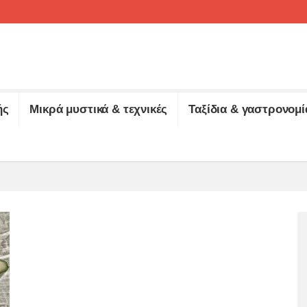
ής
Μικρά μυστικά & τεχνικές
Ταξίδια & γαστρονομί