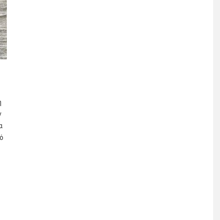
η
ν
α
ό