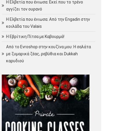
Η Ελβετία που ένιωσα: Εκεί που το τρένο
αγγίζει τον ουρανό
Η Ελβετία που ένιωσα: Από την Engadin στην
κοιλάδα του Valais
Η Εβρίτικη Πίτσα με Καβουρμά!
Από το Evroshop στην κουζίνα μου: Η σαλάτα
με ζυμαρικά ζέας, ρεβύθια και Dukkah
καρυδιού