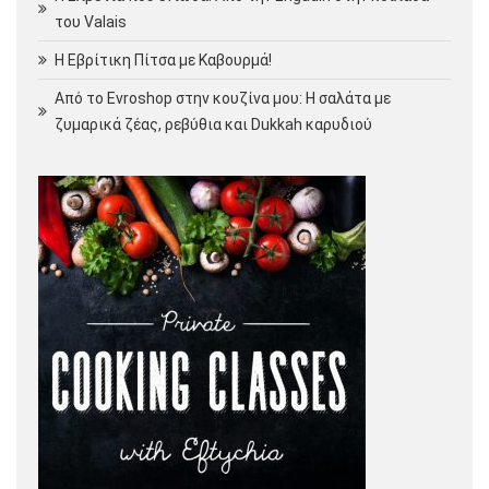
του Valais
Η Εβρίτικη Πίτσα με Καβουρμά!
Από το Evroshop στην κουζίνα μου: Η σαλάτα με
ζυμαρικά ζέας, ρεβύθια και Dukkah καρυδιού