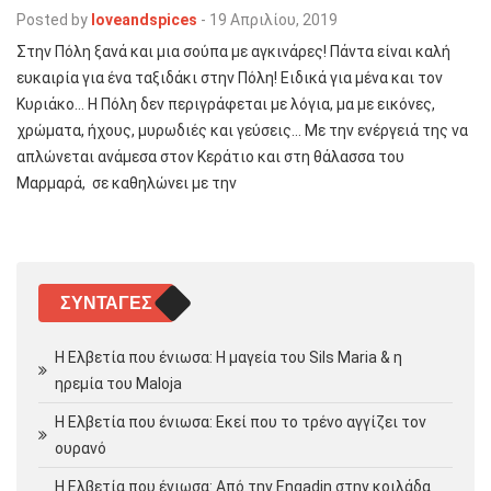
Posted by
loveandspices
-
19 Απριλίου, 2019
Στην Πόλη ξανά και μια σούπα με αγκινάρες! Πάντα είναι καλή
ευκαιρία για ένα ταξιδάκι στην Πόλη! Ειδικά για μένα και τον
Κυριάκο… Η Πόλη δεν περιγράφεται με λόγια, μα με εικόνες,
χρώματα, ήχους, μυρωδιές και γεύσεις… Με την ενέργειά της να
απλώνεται ανάμεσα στον Κεράτιο και στη θάλασσα του
Μαρμαρά, σε καθηλώνει με την
ΣΥΝΤΑΓΈΣ
Η Ελβετία που ένιωσα: Η μαγεία του Sils Maria & η
ηρεμία του Maloja
Η Ελβετία που ένιωσα: Εκεί που το τρένο αγγίζει τον
ουρανό
Η Ελβετία που ένιωσα: Από την Engadin στην κοιλάδα