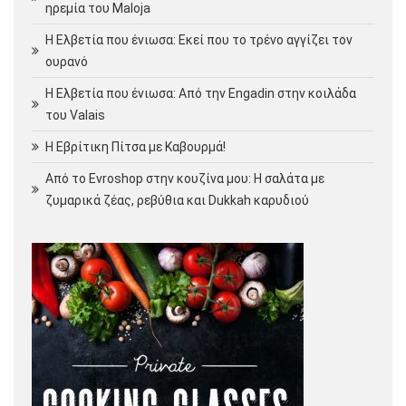
ηρεμία του Maloja
Η Ελβετία που ένιωσα: Εκεί που το τρένο αγγίζει τον
ουρανό
Η Ελβετία που ένιωσα: Από την Engadin στην κοιλάδα
του Valais
Η Εβρίτικη Πίτσα με Καβουρμά!
Από το Evroshop στην κουζίνα μου: Η σαλάτα με
ζυμαρικά ζέας, ρεβύθια και Dukkah καρυδιού