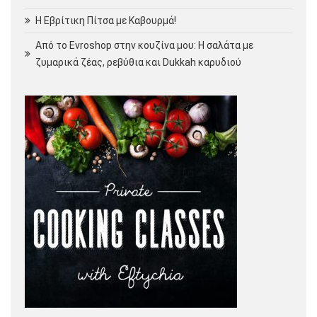
Η Εβρίτικη Πίτσα με Καβουρμά!
Από το Evroshop στην κουζίνα μου: Η σαλάτα με
ζυμαρικά ζέας, ρεβύθια και Dukkah καρυδιού