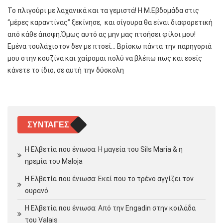
Το πλιγούρι με λαχανικά και τα γεμιστά! Η Μ.Εβδομάδα στις
“μέρες καραντίνας” ξεκίνησε, και σίγουρα θα είναι διαφορετική
από κάθε άποψη.Όμως αυτό ας μην μας πτοήσει φίλοι μου!
Εμένα τουλάχιστον δεν με πτοεί… Βρίσκω πάντα την παρηγοριά
μου στην κουζίνα και χαίρομαι πολύ να βλέπω πως και εσείς
κάνετε το ίδιο, σε αυτή την δύσκολη
ΣΥΝΤΑΓΈΣ
Η Ελβετία που ένιωσα: Η μαγεία του Sils Maria & η
ηρεμία του Maloja
Η Ελβετία που ένιωσα: Εκεί που το τρένο αγγίζει τον
ουρανό
Η Ελβετία που ένιωσα: Από την Engadin στην κοιλάδα
του Valais