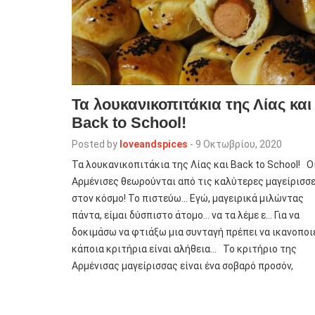
Τα λουκανικοπιτάκια της Λίας και
Back to School!
Posted by
loveandspices
-
9 Οκτωβρίου, 2020
Τα λουκανικοπιτάκια της Λίας και Back to School! Ο
Αρμένισες θεωρούνται από τις καλύτερες μαγείρισσ
στον κόσμο! Το πιστεύω… Εγώ, μαγειρικά μιλώντας
πάντα, είμαι δύσπιστο άτομο… να τα λέμε ε… Για να
δοκιμάσω να φτιάξω μια συνταγή πρέπει να ικανοποι
κάποια κριτήρια είναι αλήθεια… Το κριτήριο της
Αρμένισας μαγείρισσας είναι ένα σοβαρό προσόν,