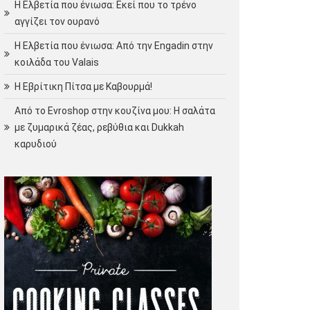
Η Ελβετία που ένιωσα: Εκεί που το τρένο
αγγίζει τον ουρανό
Η Ελβετία που ένιωσα: Από την Engadin στην
κοιλάδα του Valais
Η Εβρίτικη Πίτσα με Καβουρμά!
Από το Evroshop στην κουζίνα μου: Η σαλάτα
με ζυμαρικά ζέας, ρεβύθια και Dukkah
καρυδιού