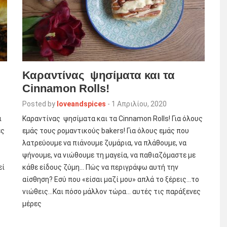
Καραντίνας ψησίματα και τα
Cinnamon Rolls!
Posted by
loveandspices
-
1 Απριλίου, 2020
ι
Καραντίνας ψησίματα και τα Cinnamon Rolls! Για όλους
ες
εμάς τους ρομαντικούς bakers! Για όλους εμάς που
λατρεύουμε να πιάνουμε ζυμάρια, να πλάθουμε, να
ψήνουμε, να νιώθουμε τη μαγεία, να παθιαζόμαστε με
εί
κάθε είδους ζύμη… Πώς να περιγράψω αυτή την
αίσθηση? Εσύ που «είσαι μαζί μου» απλά το ξέρεις…το
νιώθεις…Και πόσο μάλλον τώρα… αυτές τις παράξενες
μέρες