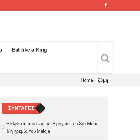
α
Eat like a King
Home
ζύμη
ΣΥΝΤΑΓΈΣ
Η Ελβετία που ένιωσα: Η μαγεία του Sils Maria
& η ηρεμία του Maloja