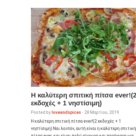
H καλύτερη σπιτική πίτσα ever!(
εκδοχές + 1 νηστίσιμη)
Posted by
loveandspices
-
28 Μαρτίου, 2019
H καλύτερη σπιτική πίτσα ever!(2 εκδοχές + 1
νηστίσιμη) Ναι λοιπόν, αυτή είναι η καλύτερη σπιτική
πίτσα ever, και είμαι πολύ σίγουρη και περήφανη για