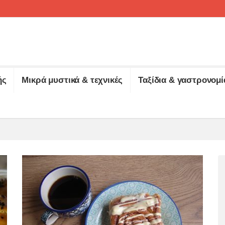
ής
Μικρά μυστικά & τεχνικές
Ταξίδια & γαστρονομί