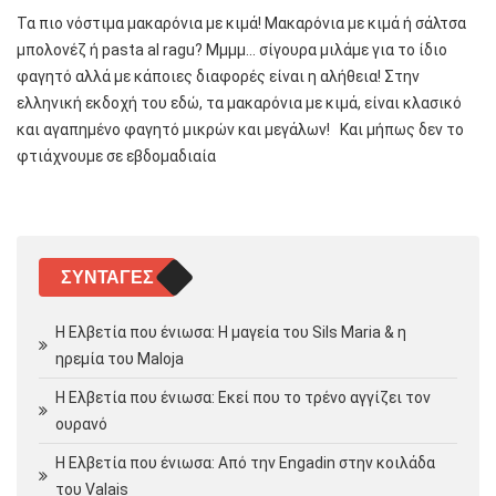
Τα πιο νόστιμα μακαρόνια με κιμά! Μακαρόνια με κιμά ή σάλτσα
μπολονέζ ή pasta al ragu? Μμμμ… σίγουρα μιλάμε για το ίδιο
φαγητό αλλά με κάποιες διαφορές είναι η αλήθεια! Στην
ελληνική εκδοχή του εδώ, τα μακαρόνια με κιμά, είναι κλασικό
και αγαπημένο φαγητό μικρών και μεγάλων! Και μήπως δεν το
φτιάχνουμε σε εβδομαδιαία
ΣΥΝΤΑΓΈΣ
Η Ελβετία που ένιωσα: Η μαγεία του Sils Maria & η
ηρεμία του Maloja
Η Ελβετία που ένιωσα: Εκεί που το τρένο αγγίζει τον
ουρανό
Η Ελβετία που ένιωσα: Από την Engadin στην κοιλάδα
του Valais