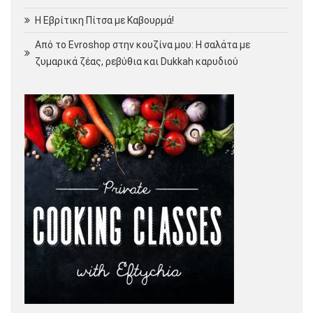
Η Εβρίτικη Πίτσα με Καβουρμά!
Από το Evroshop στην κουζίνα μου: Η σαλάτα με
ζυμαρικά ζέας, ρεβύθια και Dukkah καρυδιού