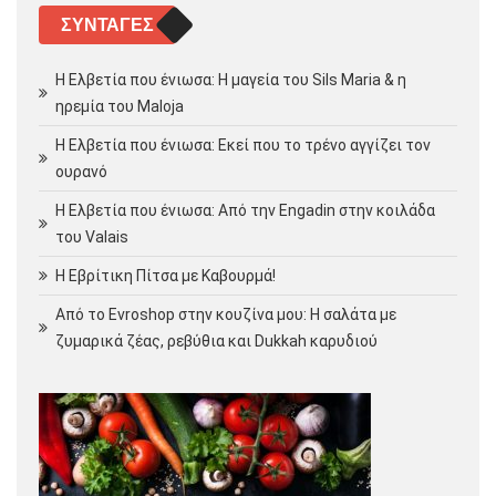
ΣΥΝΤΑΓΈΣ
Η Ελβετία που ένιωσα: Η μαγεία του Sils Maria & η
ηρεμία του Maloja
Η Ελβετία που ένιωσα: Εκεί που το τρένο αγγίζει τον
ουρανό
Η Ελβετία που ένιωσα: Από την Engadin στην κοιλάδα
του Valais
Η Εβρίτικη Πίτσα με Καβουρμά!
Από το Evroshop στην κουζίνα μου: Η σαλάτα με
ζυμαρικά ζέας, ρεβύθια και Dukkah καρυδιού