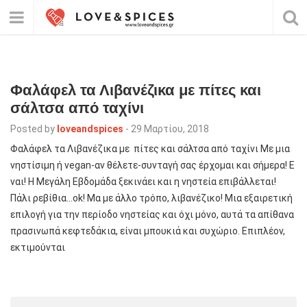
Φαλάφελ τα Λιβανέζικα με πίτες και
σάλτσα από ταχίνι
Posted by
loveandspices
-
29 Μαρτίου, 2018
Φαλάφελ τα Λιβανέζικα με πίτες και σάλτσα από ταχίνι Με μια
νηστίσιμη ή vegan-αν θέλετε-συνταγή σας έρχομαι και σήμερα! Ε
ναι! H Μεγάλη Εβδομάδα ξεκινάει και η νηστεία επιβάλλεται!
Πάλι ρεβίθια…οk! Mα με άλλο τρόπο, λιβανέζικο! Μια εξαιρετική
επιλογή για την περίοδο νηστείας και όχι μόνο, αυτά τα απίθανα
πρασινωπά κεφτεδάκια, είναι μπουκιά και συχώριο. Επιπλέον,
εκτιμούνται