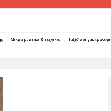
ής
Μικρά μυστικά & τεχνικές
Ταξίδια & γαστρονομί