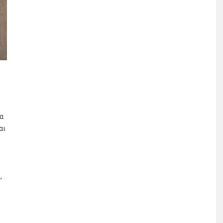
δα
αι
,