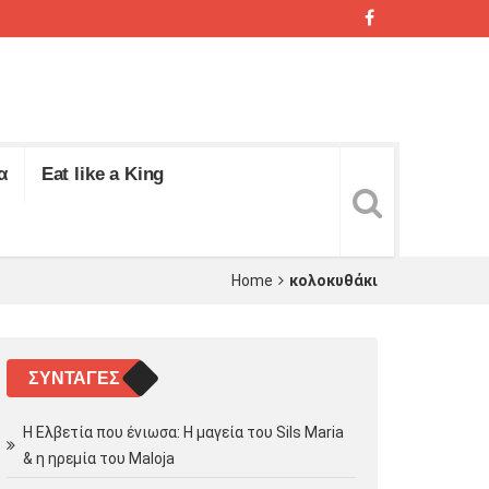
α
Eat like a King
Home
κολοκυθάκι
ΣΥΝΤΑΓΈΣ
Η Ελβετία που ένιωσα: Η μαγεία του Sils Maria
& η ηρεμία του Maloja