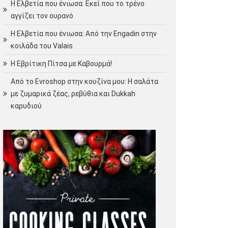
Η Ελβετία που ένιωσα: Εκεί που το τρένο
αγγίζει τον ουρανό
Η Ελβετία που ένιωσα: Από την Engadin στην
κοιλάδα του Valais
Η Εβρίτικη Πίτσα με Καβουρμά!
Από το Evroshop στην κουζίνα μου: Η σαλάτα
με ζυμαρικά ζέας, ρεβύθια και Dukkah
καρυδιού