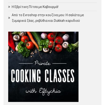
Η Εβρίτικη Πίτσα με Καβουρμά!
Από το Evroshop στην κουζίνα μου: Η σαλάτα με
ζυμαρικά ζέας, ρεβύθια και Dukkah καρυδιού