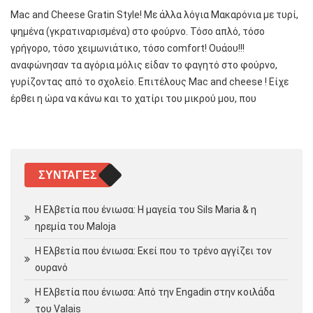
Mac and Cheese Gratin Style! Με άλλα λόγια Μακαρόνια με τυρί,
ψημένα (γκρατιναρισμένα) στο φούρνο. Τόσο απλό, τόσο
γρήγορο, τόσο χειμωνιάτικο, τόσο comfort! Ουάου!!!
αναφώνησαν τα αγόρια μόλις είδαν το φαγητό στο φούρνο,
γυρίζοντας από το σχολείο. Επιτέλους Mac and cheese ! Είχε
έρθει η ώρα να κάνω και το χατίρι του μικρού μου, που
ΣΥΝΤΑΓΈΣ
Η Ελβετία που ένιωσα: Η μαγεία του Sils Maria & η
ηρεμία του Maloja
Η Ελβετία που ένιωσα: Εκεί που το τρένο αγγίζει τον
ουρανό
Η Ελβετία που ένιωσα: Από την Engadin στην κοιλάδα
του Valais