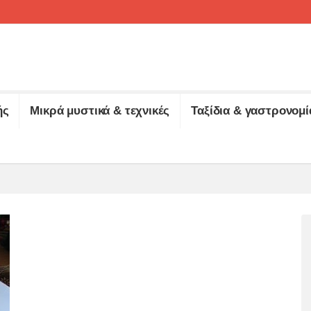
ής
Μικρά μυστικά & τεχνικές
Ταξίδια & γαστρονομί