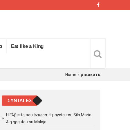
α
Eat like a King
Home
μπισκότα
ΣΥΝΤΑΓΈΣ
Η Ελβετία που ένιωσα: Η μαγεία του Sils Maria
& η ηρεμία του Maloja