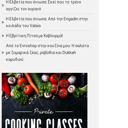
Η Ελβετία που ένιωσα: Εκεί που το τρένο
αγγίζει τον ουρανό
Η Ελβετία που ένιωσα: Από την Engadin στην
κοιλάδα του Valais
Η Εβρίτικη Πίτσα με Καβουρμά!
Από το Evroshop στην κουζίνα μου: Η σαλάτα
με ζυμαρικά ζέας, ρεβύθια και Dukkah
καρυδιού