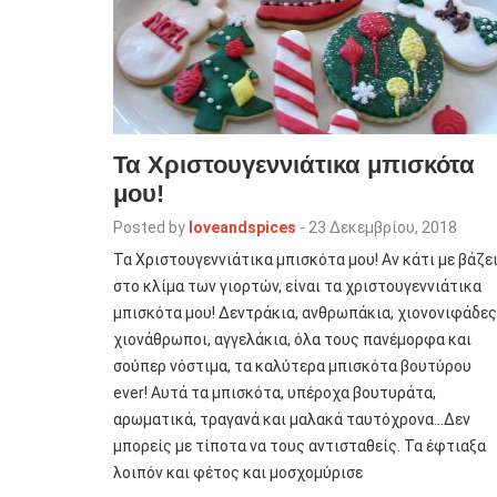
Τα Χριστουγεννιάτικα μπισκότα
μου!
Posted by
loveandspices
-
23 Δεκεμβρίου, 2018
Τα Χριστουγεννιάτικα μπισκότα μου! Αν κάτι με βάζε
στο κλίμα των γιορτών, είναι τα χριστουγεννιάτικα
μπισκότα μου! Δεντράκια, ανθρωπάκια, χιονονιφάδες
χιονάθρωποι, αγγελάκια, όλα τους πανέμορφα και
σούπερ νόστιμα, τα καλύτερα μπισκότα βουτύρου
ever! Αυτά τα μπισκότα, υπέροχα βουτυράτα,
αρωματικά, τραγανά και μαλακά ταυτόχρονα…Δεν
μπορείς με τίποτα να τους αντισταθείς. Τα έφτιαξα
λοιπόν και φέτος και μοσχομύρισε