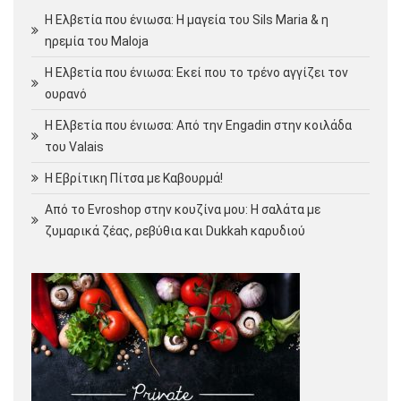
Η Ελβετία που ένιωσα: Η μαγεία του Sils Maria & η
ηρεμία του Maloja
Η Ελβετία που ένιωσα: Εκεί που το τρένο αγγίζει τον
ουρανό
Η Ελβετία που ένιωσα: Από την Engadin στην κοιλάδα
του Valais
Η Εβρίτικη Πίτσα με Καβουρμά!
Από το Evroshop στην κουζίνα μου: Η σαλάτα με
ζυμαρικά ζέας, ρεβύθια και Dukkah καρυδιού