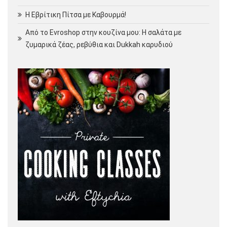
Η Εβρίτικη Πίτσα με Καβουρμά!
Από το Evroshop στην κουζίνα μου: Η σαλάτα με
ζυμαρικά ζέας, ρεβύθια και Dukkah καρυδιού