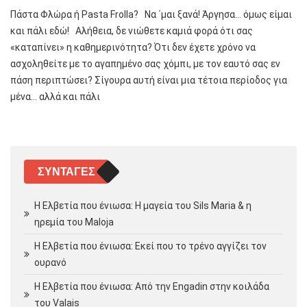
Πάστα Φλώρα ή Pasta Frolla? Να ΄μαι ξανά! Άργησα… όμως είμαι
και πάλι εδώ! Αλήθεια, δε νιώθετε καμιά φορά ότι σας
«καταπίνει» η καθημερινότητα? Ότι δεν έχετε χρόνο να
ασχοληθείτε με το αγαπημένο σας χόμπι, με τον εαυτό σας εν
πάση περιπτώσει? Σίγουρα αυτή είναι μια τέτοια περίοδος για
μένα… αλλά και πάλι
ΣΥΝΤΑΓΈΣ
Η Ελβετία που ένιωσα: Η μαγεία του Sils Maria & η
ηρεμία του Maloja
Η Ελβετία που ένιωσα: Εκεί που το τρένο αγγίζει τον
ουρανό
Η Ελβετία που ένιωσα: Από την Engadin στην κοιλάδα
του Valais