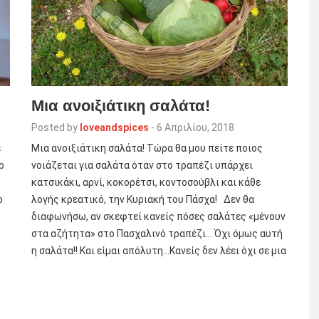
Μια ανοιξιάτικη σαλάτα!
Posted by
loveandspices
-
6 Απριλίου, 2018
ε
Μια ανοιξιάτικη σαλάτα! Τώρα θα μου πείτε ποιος
ρ
νοιάζεται για σαλάτα όταν στο τραπέζι υπάρχει
κατσικάκι, αρνί, κοκορέτσι, κοντοσούβλι και κάθε
ο
λογής κρεατικό, την Κυριακή του Πάσχα! Δεν θα
διαφωνήσω, αν σκεφτεί κανείς πόσες σαλάτες «μένουν
στα αζήτητα» στο Πασχαλινό τραπέζι… Όχι όμως αυτή
η σαλάτα!! Και είμαι απόλυτη…Κανείς δεν λέει όχι σε μια