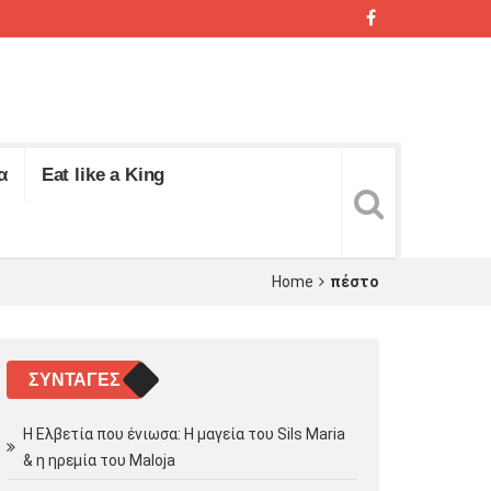
α
Eat like a King
Home
πέστο
ΣΥΝΤΑΓΈΣ
Η Ελβετία που ένιωσα: Η μαγεία του Sils Maria
& η ηρεμία του Maloja