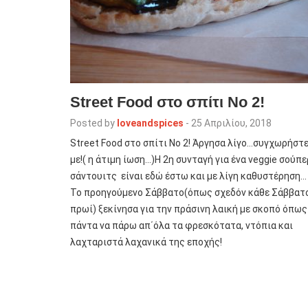
Street Food στο σπίτι No 2!
Posted by
loveandspices
-
25 Απριλίου, 2018
Street Food στο σπίτι No 2! Άργησα λίγο…συγχωρήστ
με!( η άτιμη ίωση…)H 2η συνταγή για ένα veggie σούπε
σάντουιτς είναι εδώ έστω και με λίγη καθυστέρηση…
Το προηγούμενο Σάββατο(όπως σχεδόν κάθε Σάββατ
πρωί) ξεκίνησα για την πράσινη λαική με σκοπό όπως
πάντα να πάρω απ΄όλα τα φρεσκότατα, ντόπια και
λαχταριστά λαχανικά της εποχής!