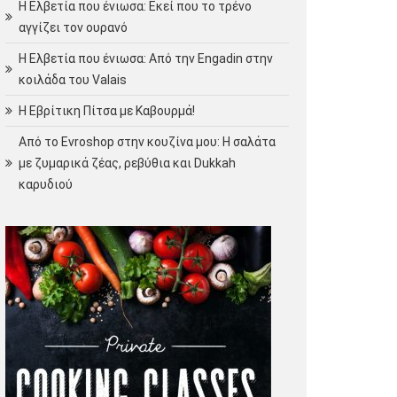
Η Ελβετία που ένιωσα: Εκεί που το τρένο
αγγίζει τον ουρανό
Η Ελβετία που ένιωσα: Από την Engadin στην
κοιλάδα του Valais
Η Εβρίτικη Πίτσα με Καβουρμά!
Από το Evroshop στην κουζίνα μου: Η σαλάτα
με ζυμαρικά ζέας, ρεβύθια και Dukkah
καρυδιού