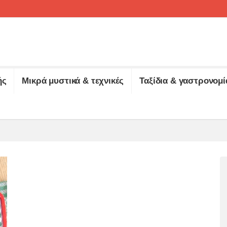
ής
Μικρά μυστικά & τεχνικές
Ταξίδια & γαστρονομί