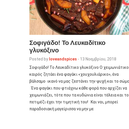
Σοφιγάδο! Το Λευκαδίτικο
γλυκόξινο
Posted by
loveandspices
-
13 Νοεμβρίου, 2018
Σοφιγάδο! Το Λευκαδίτικο γλυκόξινο Ο χειμωνιάτικο
καιρός ζητάει ένα φαγάκι «χουχουλιάρικο», ένα
βάλσαμο ικανό να μας ζεστάνει την ψυχή και το σώμ
Ένα φαγάκι που φτιάχνω κάθε φορά που αρχίζει να
χειμωνιάζει, τότε που τα κυδώνια είναι τέλεια και το
πετιμέζι έχει την τιμητική του! Και ναι, μπορεί
παραδοσιακή μαγείρισσα να μην με