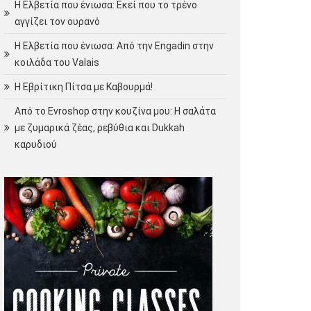
Η Ελβετία που ένιωσα: Εκεί που το τρένο
αγγίζει τον ουρανό
Η Ελβετία που ένιωσα: Από την Engadin στην
κοιλάδα του Valais
Η Εβρίτικη Πίτσα με Καβουρμά!
Από το Evroshop στην κουζίνα μου: Η σαλάτα
με ζυμαρικά ζέας, ρεβύθια και Dukkah
καρυδιού