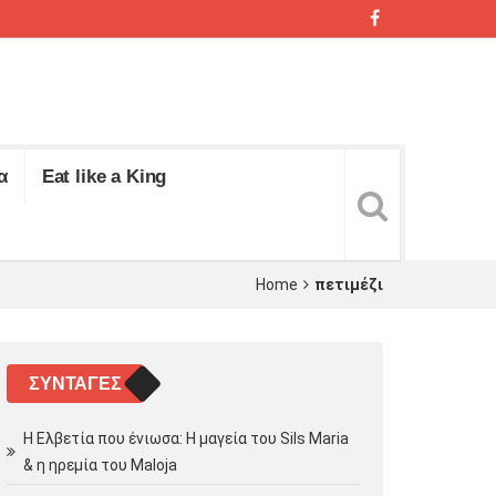
α
Eat like a King
Home
πετιμέζι
ΣΥΝΤΑΓΈΣ
Η Ελβετία που ένιωσα: Η μαγεία του Sils Maria
& η ηρεμία του Maloja