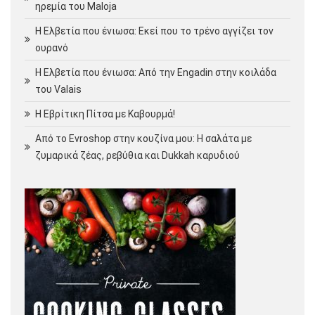
ηρεμία του Maloja
Η Ελβετία που ένιωσα: Εκεί που το τρένο αγγίζει τον
ουρανό
Η Ελβετία που ένιωσα: Από την Engadin στην κοιλάδα
του Valais
Η Εβρίτικη Πίτσα με Καβουρμά!
Από το Evroshop στην κουζίνα μου: Η σαλάτα με
ζυμαρικά ζέας, ρεβύθια και Dukkah καρυδιού