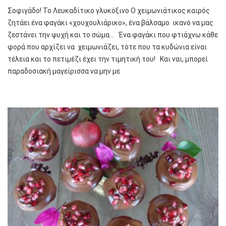
Σοφιγάδο! Το Λευκαδίτικο γλυκόξινο Ο χειμωνιάτικος καιρός
ζητάει ένα φαγάκι «χουχουλιάρικο», ένα βάλσαμο ικανό να μας
ζεστάνει την ψυχή και το σώμα… Ένα φαγάκι που φτιάχνω κάθε
φορά που αρχίζει να χειμωνιάζει, τότε που τα κυδώνια είναι
τέλεια και το πετιμέζι έχει την τιμητική του! Και ναι, μπορεί
παραδοσιακή μαγείρισσα να μην με