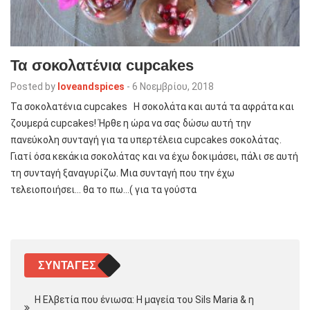
Τα σοκολατένια cupcakes
Posted by
loveandspices
-
6 Νοεμβρίου, 2018
Τα σοκολατένια cupcakes Η σοκολάτα και αυτά τα αφράτα και
ζουμερά cupcakes! Ήρθε η ώρα να σας δώσω αυτή την
πανεύκολη συνταγή για τα υπερτέλεια cupcakes σοκολάτας.
Γιατί όσα κεκάκια σοκολάτας και να έχω δοκιμάσει, πάλι σε αυτή
τη συνταγή ξαναγυρίζω. Μια συνταγή που την έχω
τελειοποιήσει… θα το πω…( για τα γούστα
ΣΥΝΤΑΓΈΣ
Η Ελβετία που ένιωσα: Η μαγεία του Sils Maria & η