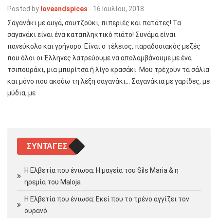
Posted by
loveandspices
-
16 Ιουλίου, 2018
Σαγανάκι με αυγά, σουτζούκι, πιπεριές και πατάτες! Τα
σαγανάκι είναι ένα καταπληκτικό πιάτο! Συνάμα είναι
πανεύκολο και γρήγορο. Είναι ο τέλειος, παραδοσιακός μεζές
που όλοι οι Έλληνες λατρεύουμε να απολαμβάνουμε με ένα
τσιπουράκι, μια μπυρίτσα ή λίγο κρασάκι. Μου τρέχουν τα σάλια
και μόνο που ακούω τη λέξη σαγανάκι… Σαγανάκια με γαρίδες, με
μύδια, με
ΣΥΝΤΑΓΈΣ
Η Ελβετία που ένιωσα: Η μαγεία του Sils Maria & η
ηρεμία του Maloja
Η Ελβετία που ένιωσα: Εκεί που το τρένο αγγίζει τον
ουρανό