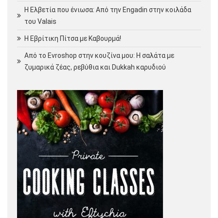
Η Ελβετία που ένιωσα: Από την Engadin στην κοιλάδα
του Valais
Η Εβρίτικη Πίτσα με Καβουρμά!
Από το Evroshop στην κουζίνα μου: Η σαλάτα με
ζυμαρικά ζέας, ρεβύθια και Dukkah καρυδιού