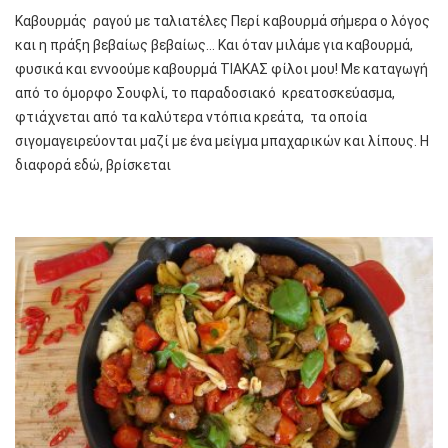
Καβουρμάς ραγού με ταλιατέλες Περί καβουρμά σήμερα ο λόγος
και η πράξη βεβαίως βεβαίως… Και όταν μιλάμε για καβουρμά,
φυσικά και εννοούμε καβουρμά ΤΙΑΚΑΣ φίλοι μου! Με καταγωγή
από το όμορφο Σουφλί, το παραδοσιακό κρεατοσκεύασμα,
φτιάχνεται από τα καλύτερα ντόπια κρεάτα, τα οποία
σιγομαγειρεύονται μαζί με ένα μείγμα μπαχαρικών και λίπους. Η
διαφορά εδώ, βρίσκεται