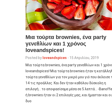
Μια τούρτα brownies, ένα party
γενεθλίων και 1 χρόνος
loveandspices!
Posted by
loveandspices
-
15 Απριλίου, 2019
Μια τούρτα brownies, ένα party γενεθλίων και 1 χρόν
loveandspices! Μια τούρτα brownies ήταν η κατάλλη
τούρτα γενεθλίων για τον μικρό μου γιό που έκλεισε 
14 τις προάλλες. Και δεν ήταν καθόλου δύσκολη η
επιλογή… το αποφασίσαμε μέσα σε 5 λεπτά… -Βanoff
ή brownies ήταν οι 2 επιλογές μας, και ήμασταν και οι
δυο