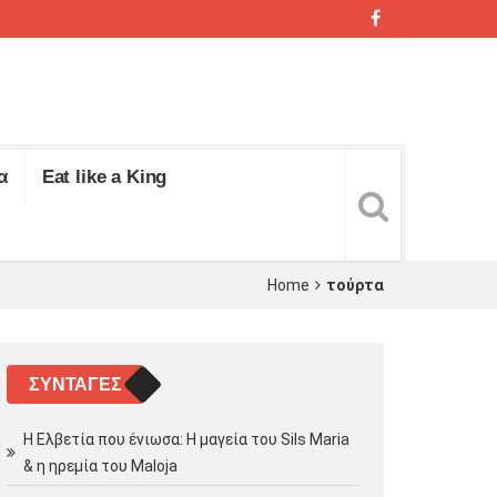
α
Eat like a King
Home
τούρτα
ΣΥΝΤΑΓΈΣ
Η Ελβετία που ένιωσα: Η μαγεία του Sils Maria
& η ηρεμία του Maloja