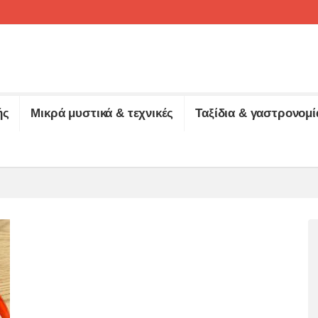
ής
Μικρά μυστικά & τεχνικές
Ταξίδια & γαστρονομί