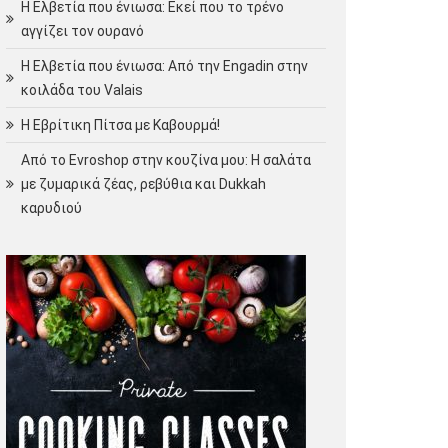
Η Ελβετία που ένιωσα: Εκεί που το τρένο
αγγίζει τον ουρανό
Η Ελβετία που ένιωσα: Από την Engadin στην
κοιλάδα του Valais
Η Εβρίτικη Πίτσα με Καβουρμά!
Από το Evroshop στην κουζίνα μου: Η σαλάτα
με ζυμαρικά ζέας, ρεβύθια και Dukkah
καρυδιού