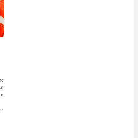
ος
λη
τα
ee