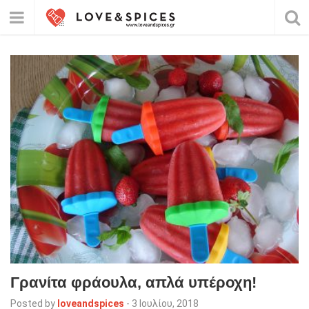
Γρανίτα φράουλα, απλά υπέροχη!
Posted by
loveandspices
-
3 Ιουλίου, 2018