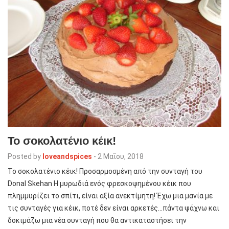
To σοκολατένιο κέικ!
Posted by
loveandspices
-
2 Μαΐου, 2018
To σοκολατένιο κέικ! Προσαρμοσμένη από την συνταγή του
Donal Skehan Η μυρωδιά ενός φρεσκοψημένου κέικ που
πλημμυρίζει το σπίτι, είναι αξία ανεκτίμητη! Έχω μια μανία με
τις συνταγές για κέικ, ποτέ δεν είναι αρκετές…πάντα ψάχνω και
δοκιμάζω μια νέα συνταγή που θα αντικαταστήσει την