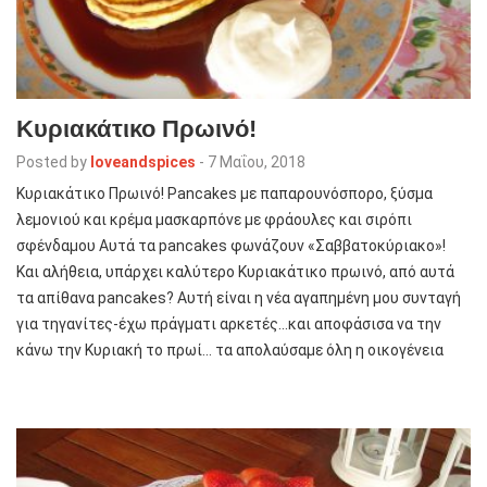
Κυριακάτικο Πρωινό!
Posted by
loveandspices
-
7 Μαΐου, 2018
Κυριακάτικο Πρωινό! Pancakes με παπαρουνόσπορο, ξύσμα
λεμονιού και κρέμα μασκαρπόνε με φράουλες και σιρόπι
σφένδαμου Αυτά τα pancakes φωνάζουν «Σαββατοκύριακο»!
Και αλήθεια, υπάρχει καλύτερο Κυριακάτικο πρωινό, από αυτά
τα απίθανα pancakes? Αυτή είναι η νέα αγαπημένη μου συνταγή
για τηγανίτες-έχω πράγματι αρκετές…και αποφάσισα να την
κάνω την Κυριακή το πρωί… τα απολαύσαμε όλη η οικογένεια