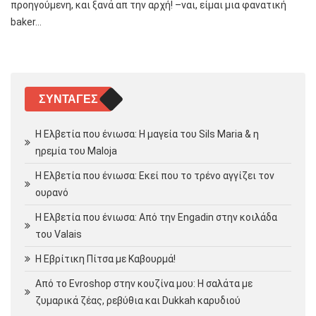
προηγούμενη, και ξανά απ την αρχή! –ναι, είμαι μια φανατική
baker…
ΣΥΝΤΑΓΈΣ
Η Ελβετία που ένιωσα: Η μαγεία του Sils Maria & η
ηρεμία του Maloja
Η Ελβετία που ένιωσα: Εκεί που το τρένο αγγίζει τον
ουρανό
Η Ελβετία που ένιωσα: Από την Engadin στην κοιλάδα
του Valais
Η Εβρίτικη Πίτσα με Καβουρμά!
Από το Evroshop στην κουζίνα μου: Η σαλάτα με
ζυμαρικά ζέας, ρεβύθια και Dukkah καρυδιού