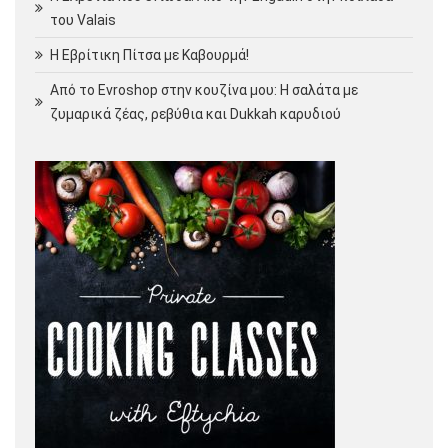
του Valais
Η Εβρίτικη Πίτσα με Καβουρμά!
Από το Evroshop στην κουζίνα μου: Η σαλάτα με
ζυμαρικά ζέας, ρεβύθια και Dukkah καρυδιού