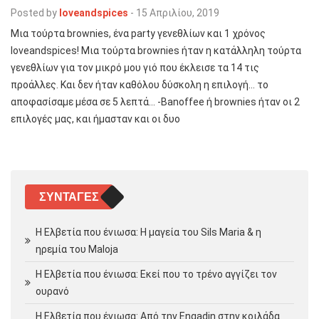
Posted by
loveandspices
-
15 Απριλίου, 2019
Μια τούρτα brownies, ένα party γενεθλίων και 1 χρόνος
loveandspices! Μια τούρτα brownies ήταν η κατάλληλη τούρτα
γενεθλίων για τον μικρό μου γιό που έκλεισε τα 14 τις
προάλλες. Και δεν ήταν καθόλου δύσκολη η επιλογή… το
αποφασίσαμε μέσα σε 5 λεπτά… -Βanoffee ή brownies ήταν οι 2
επιλογές μας, και ήμασταν και οι δυο
ΣΥΝΤΑΓΈΣ
Η Ελβετία που ένιωσα: Η μαγεία του Sils Maria & η
ηρεμία του Maloja
Η Ελβετία που ένιωσα: Εκεί που το τρένο αγγίζει τον
ουρανό
Η Ελβετία που ένιωσα: Από την Engadin στην κοιλάδα