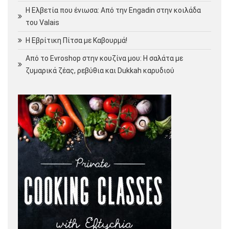
Η Ελβετία που ένιωσα: Από την Engadin στην κοιλάδα
του Valais
Η Εβρίτικη Πίτσα με Καβουρμά!
Από το Evroshop στην κουζίνα μου: Η σαλάτα με
ζυμαρικά ζέας, ρεβύθια και Dukkah καρυδιού