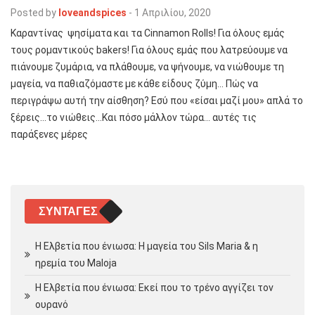
Posted by
loveandspices
-
1 Απριλίου, 2020
Καραντίνας ψησίματα και τα Cinnamon Rolls! Για όλους εμάς
τους ρομαντικούς bakers! Για όλους εμάς που λατρεύουμε να
πιάνουμε ζυμάρια, να πλάθουμε, να ψήνουμε, να νιώθουμε τη
μαγεία, να παθιαζόμαστε με κάθε είδους ζύμη… Πώς να
περιγράψω αυτή την αίσθηση? Εσύ που «είσαι μαζί μου» απλά το
ξέρεις…το νιώθεις…Και πόσο μάλλον τώρα… αυτές τις
παράξενες μέρες
ΣΥΝΤΑΓΈΣ
Η Ελβετία που ένιωσα: Η μαγεία του Sils Maria & η
ηρεμία του Maloja
Η Ελβετία που ένιωσα: Εκεί που το τρένο αγγίζει τον
ουρανό