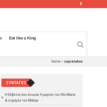
α
Eat like a King
Home
cupcetakes
ΣΥΝΤΑΓΈΣ
Η Ελβετία που ένιωσα: Η μαγεία του Sils Maria
& η ηρεμία του Maloja