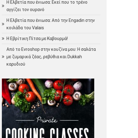
Η Ελβετία που ένιωσα: Εκεί που το τρένο
αγγίζει τον ουρανό
Η Ελβετία που ένιωσα: Από την Engadin στην
κοιλάδα του Valais
Η Εβρίτικη Πίτσα με Καβουρμά!
Από το Evroshop στην κουζίνα μου: Η σαλάτα
με ζυμαρικά ζέας, ρεβύθια και Dukkah
καρυδιού