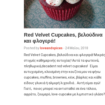
Red Velvet Cupcakes, βελούδινα
και φλογερά!
Posted by
loveandspices
-
24 Μαΐου, 2018
Red Velvet Cupcakes, βελούδινα και φλογερά! Μικρέ
στιγμές καθημερινής ευτυχίας! Aυτά τα φωτεινά,
πληθωρικά,decadent red velvet cupcakes! Είμαι
ευτυχισμένη, κλεισμένη στην κουζίνα μου να ψήνω
cupcakes, muffins, brownies, κέικ, βάφλες και κάθε
είδους γλυκιά ή αλμυρή λιχουδιά… Αυτή είμαι εγώ!
Γιατί, ποιος μπορεί να αντισταθεί σε ένα τέλειο,
αφράτο, ζουμερό, love-cupcake με λιμπιστικό γλάσο?