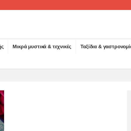
ής
Μικρά μυστικά & τεχνικές
Ταξίδια & γαστρονομί