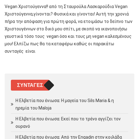
Vegan Χριστούγεννα!! από τη Σταυρούλα Λασκαρούδια Vegan
Χριστούγεννα,γίνονται? Φυσικά και γίνονται! Αυτή την χρονιά
πήρα την απόφαση για πρώτη φορά, να ετοιμάσω το δείπνο των
Χριστουγέννων στο δικό μου σπίτι, με σκοπό να ικανοποιήσω
γευστικά τόσο τους vegan όσο και τους μη vegan καλεσμένους
μου! Ελπίζω πως θα τα καταφέρω καθώς οι παρακάτω
συνταγές είναι
ΣΥΝΤΑΓΈΣ
Η Ελβετία που ένιωσα: Η μαγεία του Sils Maria & η
ηρεμία του Maloja
Η Ελβετία που ένιωσα: Εκεί που το τρένο αγγίζει τον
ουρανό
Η Ελβετία που ένιωσα: Από την Engadin στην κοιλάδα