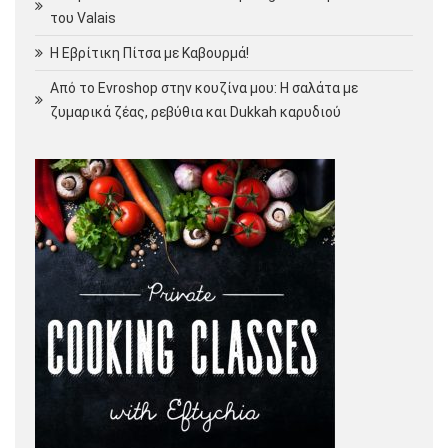
του Valais
Η Εβρίτικη Πίτσα με Καβουρμά!
Από το Evroshop στην κουζίνα μου: Η σαλάτα με
ζυμαρικά ζέας, ρεβύθια και Dukkah καρυδιού