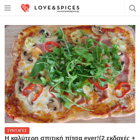
ΣΥΝΤΑΓΕΣ
H καλύτερη σπιτική πίτσα ever!(2 εκδοχές +