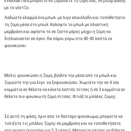
Εναλλακτικά μπορείτε να ζυμώσετε τη ζύμη σας, σε μίξερ βάσης
με το γάντζο.
Λαδώστε ελαφρά ένα μπωλ με λίγο ελαιόλαδο και τοποθετήστε
τη ζύμη μέσα στο μπωλ. Καλύψτε το μπωλ με πλαστική
μεμβράνη και αφήστε το σε ζεστό μέρος μέχρι η ζύμη να
διπλασιαστεί σε όγκο. Θα πάρει γύρω στα 40-45 λεπτά να
φουσκώσει.
Μόλις φουσκώσει η ζύμη, βγάλτε την μέσα από το μπωλ και
ζυμώστε την για λίγο να ξεφουσκώσει. Χωρίστε την σε 4 ίσα
κομμάτια αν θέλετε να κάνετε λεπτές πίτσες ή σε 3 κομμάτια αν
θέλετε πιο φουσκωτή ζύμη πίτσας. Φτιάξτε μπάλες ζύμης.
Σε αυτή τη φάση, πριν από το δεύτερο φούσκωμα, μπορείτε να
τυλίξετε τις μπάλες ζύμης σε μεμβράνη και να τοποθετήσετε
στο ψυγείο.(κρατάνε για 2-3 μέρες). Μπορείτε επίσης να βάλετε