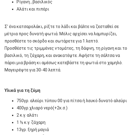
Ρίγανη , βασιλικός
Αλάτι και πιπέρι
Σ’ ένα κατσαρολάκι, ρίξτε το λάδι και βάλτε να ζεσταθεί σε
μέτρια προς δυνατή φωτιά. Μόλις αρχίσει να λαμπυρίζει,
προσθέστε το σκόρδο και σωτάρετε για 1 λεπτό.
Προσθέστε τις τριμμένες ντομάτες, τη δάφνη, τη ρίγανη και το
βασιλικό, τη ζάχαρη, και ανακατέψτε. Αφήστε τη σάλτσα να
πάρει μια βράση κι αμέσως κατεβάστε τη φωτιά στο χαμηλό.
Μαγειρέψτε για 30-40 λεπτά.
Υλικά για τη ζύμη
750γρ. αλεύρι τύπου 00 για πίτσα ή λευκό δυνατό αλεύρι
400γρ.χλιαρό νερό(+2κ.σ.)
2 κ.γ. αλάτι
1 ½ κ.γ. ζάχαρη
13γρ. ξηρή μαγιά