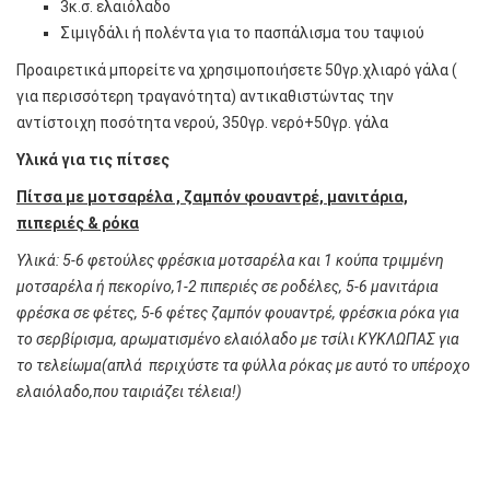
3κ.σ. ελαιόλαδο
Σιμιγδάλι ή πολέντα για το πασπάλισμα του ταψιού
Προαιρετικά μπορείτε να χρησιμοποιήσετε 50γρ.χλιαρό γάλα (
για περισσότερη τραγανότητα) αντικαθιστώντας την
αντίστοιχη ποσότητα νερού, 350γρ. νερό+50γρ. γάλα
Υλικά για τις πίτσες
Πίτσα με μοτσαρέλα , ζαμπόν φουαντρέ, μανιτάρια,
πιπεριές & ρόκα
Υλικά: 5-6 φετούλες φρέσκια μοτσαρέλα και 1 κούπα τριμμένη
μοτσαρέλα ή πεκορίνο,1-2 πιπεριές σε ροδέλες, 5-6 μανιτάρια
φρέσκα σε φέτες, 5-6 φέτες ζαμπόν φουαντρέ, φρέσκια ρόκα για
το σερβίρισμα, αρωματισμένο ελαιόλαδο με τσίλι ΚΥΚΛΩΠΑΣ για
το τελείωμα(απλά περιχύστε τα φύλλα ρόκας με αυτό το υπέροχο
ελαιόλαδο,που ταιριάζει τέλεια!)