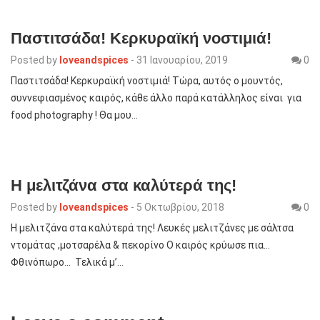
Παστιτσάδα! Κερκυραϊκή νοστιμιά!
Posted by
loveandspices
-
31 Ιανουαρίου, 2019
0
Παστιτσάδα! Κερκυραϊκή νοστιμιά! Τώρα, αυτός ο μουντός,
συννεφιασμένος καιρός, κάθε άλλο παρά κατάλληλος είναι για
food photography ! Θα μου…
Η μελιτζάνα στα καλύτερά της!
Posted by
loveandspices
-
5 Οκτωβρίου, 2018
0
Η μελιτζάνα στα καλύτερά της! Λευκές μελιτζάνες με σάλτσα
ντομάτας ,μοτσαρέλα & πεκορίνο Ο καιρός κρύωσε πια…
Φθινόπωρο… Τελικά μ’…