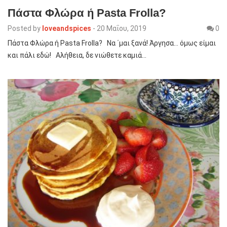
Πάστα Φλώρα ή Pasta Frolla?
Posted by
loveandspices
-
20 Μαΐου, 2019
0
Πάστα Φλώρα ή Pasta Frolla? Να ΄μαι ξανά! Άργησα… όμως είμαι
και πάλι εδώ! Αλήθεια, δε νιώθετε καμιά…