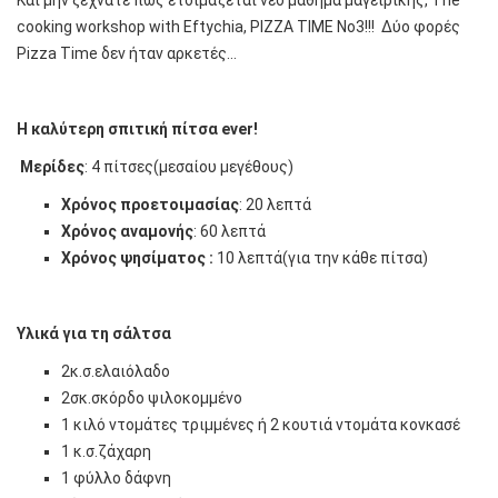
cooking workshop with Eftychia, PIZZA TIME No3!!! Δύο φορές
Pizza Time δεν ήταν αρκετές…
H
καλύτερη σπιτική πίτσα
ever
!
Μερίδες
: 4 πίτσες(μεσαίου μεγέθους)
Χρόνος προετοιμασίας
: 20 λεπτά
Χρόνος αναμονής
: 60 λεπτά
Χρόνος ψησίματος :
10 λεπτά(για την κάθε πίτσα)
Υλικά για τη σάλτσα
2κ.σ.ελαιόλαδο
2σκ.σκόρδο ψιλοκομμένο
1 κιλό ντομάτες τριμμένες ή 2 κουτιά ντομάτα κονκασέ
1 κ.σ.ζάχαρη
1 φύλλο δάφνη