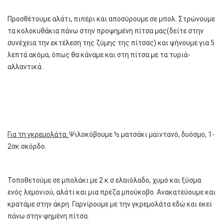
Προσθέτουμε αλάτι, πιπέρι και αποσύρουμε σε μπολ. Στρώνουμε
τα κολοκυθάκια πάνω στην προψημένη πίτσα μας(δείτε στην
συνέχεια την εκτέλεση της ζύμης της πίτσας) και ψήνουμε για 5
λεπτά ακόμα, όπως θα κάναμε και στη πίτσα με τα τυριά-
αλλαντικά.
Για τη γκρεμολάτα:
Ψιλοκόβουμε ½ ματσάκι μαϊντανό, δυόσμο, 1-
2σκ.σκόρδο.
Τοποθετούμε σε μπολάκι με 2 κ.σ.ελαιόλαδο, χυμό και ξύσμα
ενός λεμονιού, αλάτι και μια πρέζα μπούκοβο. Ανακατεύουμε και
κρατάμε στην άκρη. Γαρνίρουμε με την γκρεμολάτα εδώ και εκεί
πάνω στην ψημένη πίτσα.