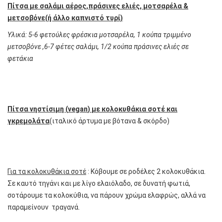
Πίτσα με σαλάμι αέρος,πράσινες ελιές, μοτσαρέλα &
μετσοβόνε(ή άλλο καπνιστό τυρί)
Υλικά: 5-6 φετούλες φρέσκια μοτσαρέλα, 1 κούπα τριμμένο
μετσοβόνε ,6-7 φέτες σαλάμι, 1/2 κούπα πράσινες ελιές σε
φετάκια
Πίτσα νηστίσιμη (
vegan
) με κολοκυθάκια σοτέ και
γκρεμολάτα
(ιταλικό άρτυμα με βότανα & σκόρδο)
Για τα κολοκυθάκια σοτέ
: Κόβουμε σε ροδέλες 2 κολοκυθάκια.
Σε καυτό τηγάνι και με λίγο ελαιόλαδο, σε δυνατή φωτιά,
σοτάρουμε τα κολοκύθια, να πάρουν χρώμα ελαφρώς, αλλά να
παραμείνουν τραγανά.