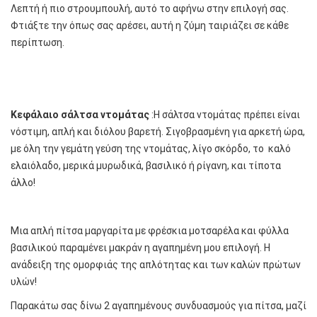
Λεπτή ή πιο στρουμπουλή, αυτό το αφήνω στην επιλογή σας.
Φτιάξτε την όπως σας αρέσει, αυτή η ζύμη ταιριάζει σε κάθε
περίπτωση.
K
εφάλαιο σάλτσα ντομάτας
:Η σάλτσα ντομάτας πρέπει είναι
νόστιμη, απλή και διόλου βαρετή. Σιγοβρασμένη για αρκετή ώρα,
με όλη την γεμάτη γεύση της ντομάτας, λίγο σκόρδο, το καλό
ελαιόλαδο, μερικά μυρωδικά, βασιλικό ή ρίγανη, και τίποτα
άλλο!
Μια απλή πίτσα μαργαρίτα με φρέσκια μοτσαρέλα και φύλλα
βασιλικού παραμένει μακράν η αγαπημένη μου επιλογή. Η
ανάδειξη της ομορφιάς της απλότητας και των καλών πρώτων
υλών!
Παρακάτω σας δίνω 2 αγαπημένους συνδυασμούς για πίτσα, μαζί