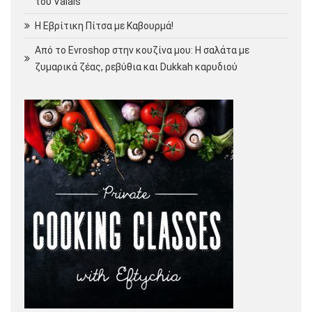
του Valais
Η Εβρίτικη Πίτσα με Καβουρμά!
Από το Evroshop στην κουζίνα μου: Η σαλάτα με
ζυμαρικά ζέας, ρεβύθια και Dukkah καρυδιού