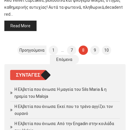
Red Velvet Cupcakes, βελούδινα και φλογερά! Μικρές στιγμές
καθημερινής ευτυχίας! Aυτά τα φωτεινά, πληθωρικά,decadent
red…
Read More
Σελιδοποίηση
Προηγούμενα
1
…
7
8
9
10
άρθρων
Επόμενα
ΣΥΝΤΑΓΈΣ
Η Ελβετία που ένιωσα: Η μαγεία του Sils Maria & η
ηρεμία του Maloja
Η Ελβετία που ένιωσα: Εκεί που το τρένο αγγίζει τον
ουρανό
Η Ελβετία που ένιωσα: Από την Engadin στην κοιλάδα