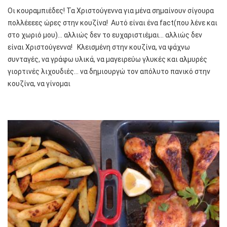
Οι κουραμπιέδες! Τα Χριστούγεννα για μένα σημαίνουν σίγουρα
πολλέεεες ώρες στην κουζίνα! Αυτό είναι ένα fact(που λένε και
στο χωριό μου)… αλλιώς δεν το ευχαριστιέμαι… αλλιώς δεν
είναι Χριστούγεννα! Κλεισμένη στην κουζίνα, να ψάχνω
συνταγές, να γράφω υλικά, να μαγειρεύω γλυκές και αλμυρές
γιορτινές λιχουδιές… να δημιουργώ τον απόλυτο πανικό στην
κουζίνα, να γίνομαι