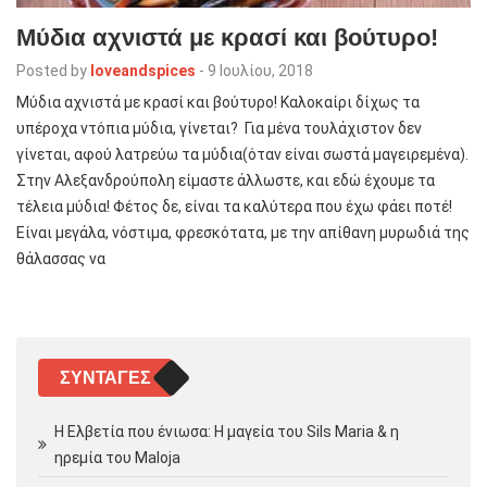
Μύδια αχνιστά με κρασί και βούτυρο!
Posted by
loveandspices
-
9 Ιουλίου, 2018
Μύδια αχνιστά με κρασί και βούτυρο! Καλοκαίρι δίχως τα
υπέροχα ντόπια μύδια, γίνεται? Για μένα τουλάχιστον δεν
γίνεται, αφού λατρεύω τα μύδια(όταν είναι σωστά μαγειρεμένα).
Στην Αλεξανδρούπολη είμαστε άλλωστε, και εδώ έχουμε τα
τέλεια μύδια! Φέτος δε, είναι τα καλύτερα που έχω φάει ποτέ!
Είναι μεγάλα, νόστιμα, φρεσκότατα, με την απίθανη μυρωδιά της
θάλασσας να
ΣΥΝΤΑΓΈΣ
Η Ελβετία που ένιωσα: Η μαγεία του Sils Maria & η
ηρεμία του Maloja