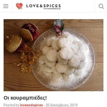
Οι κουραμπιέδες!
Posted by
loveandspices
-
20 Δεκεμβρίου, 2019