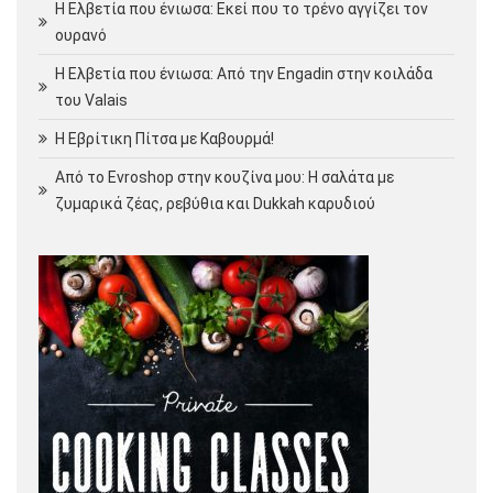
Η Ελβετία που ένιωσα: Εκεί που το τρένο αγγίζει τον
ουρανό
Η Ελβετία που ένιωσα: Από την Engadin στην κοιλάδα
του Valais
Η Εβρίτικη Πίτσα με Καβουρμά!
Από το Evroshop στην κουζίνα μου: Η σαλάτα με
ζυμαρικά ζέας, ρεβύθια και Dukkah καρυδιού