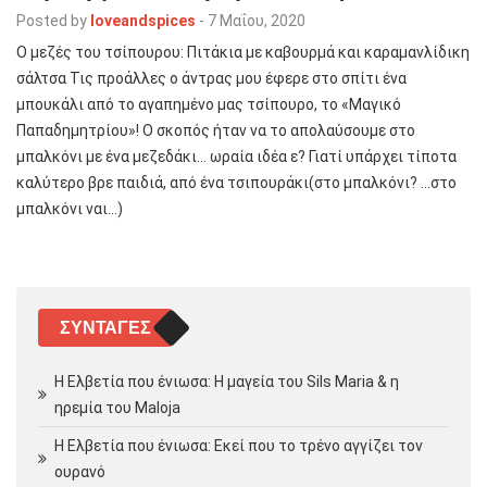
Posted by
loveandspices
-
7 Μαΐου, 2020
Ο μεζές του τσίπουρου: Πιτάκια με καβουρμά και καραμανλίδικη
σάλτσα Τις προάλλες ο άντρας μου έφερε στο σπίτι ένα
μπουκάλι από το αγαπημένο μας τσίπουρο, το «Μαγικό
Παπαδημητρίου»! Ο σκοπός ήταν να το απολαύσουμε στο
μπαλκόνι με ένα μεζεδάκι… ωραία ιδέα ε? Γιατί υπάρχει τίποτα
καλύτερο βρε παιδιά, από ένα τσιπουράκι(στο μπαλκόνι? …στο
μπαλκόνι ναι…)
ΣΥΝΤΑΓΈΣ
Η Ελβετία που ένιωσα: Η μαγεία του Sils Maria & η
ηρεμία του Maloja
Η Ελβετία που ένιωσα: Εκεί που το τρένο αγγίζει τον
ουρανό