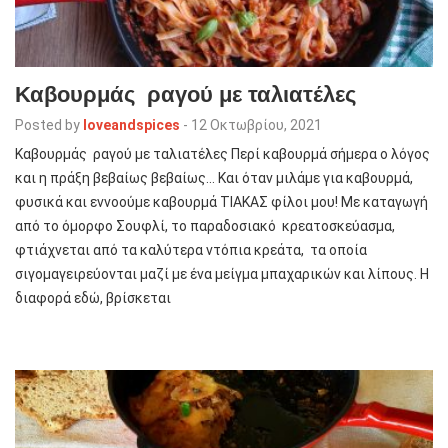
Καβουρμάς ραγού με ταλιατέλες
Posted by
loveandspices
-
12 Οκτωβρίου, 2021
Καβουρμάς ραγού με ταλιατέλες Περί καβουρμά σήμερα ο λόγος
και η πράξη βεβαίως βεβαίως… Και όταν μιλάμε για καβουρμά,
φυσικά και εννοούμε καβουρμά ΤΙΑΚΑΣ φίλοι μου! Με καταγωγή
από το όμορφο Σουφλί, το παραδοσιακό κρεατοσκεύασμα,
φτιάχνεται από τα καλύτερα ντόπια κρεάτα, τα οποία
σιγομαγειρεύονται μαζί με ένα μείγμα μπαχαρικών και λίπους. Η
διαφορά εδώ, βρίσκεται