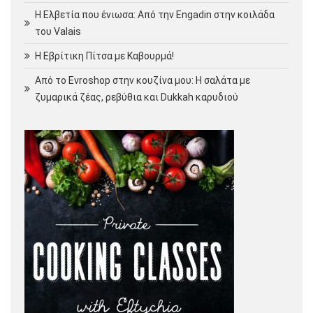
Η Ελβετία που ένιωσα: Από την Engadin στην κοιλάδα
του Valais
Η Εβρίτικη Πίτσα με Καβουρμά!
Από το Evroshop στην κουζίνα μου: Η σαλάτα με
ζυμαρικά ζέας, ρεβύθια και Dukkah καρυδιού