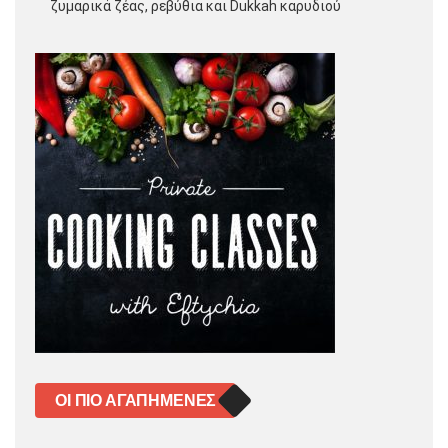
ζυμαρικά ζέας, ρεβύθια και Dukkah καρυδιού
ΟΙ ΠΙΟ ΑΓΑΠΗΜΈΝΕΣ