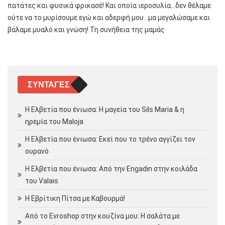
πατάτες και φυσικά φρικασέ! Και οποία ιεροσυλία…δεν θέλαμε
ούτε να το μυρίσουμε εγώ και αδερφή μου…μα μεγαλώσαμε και
βάλαμε μυαλό και γνώση! Τη συνήθεια της μαμάς
ΣΥΝΤΑΓΈΣ
Η Ελβετία που ένιωσα: Η μαγεία του Sils Maria & η
ηρεμία του Maloja
Η Ελβετία που ένιωσα: Εκεί που το τρένο αγγίζει τον
ουρανό
Η Ελβετία που ένιωσα: Από την Engadin στην κοιλάδα
του Valais
Η Εβρίτικη Πίτσα με Καβουρμά!
Από το Evroshop στην κουζίνα μου: Η σαλάτα με