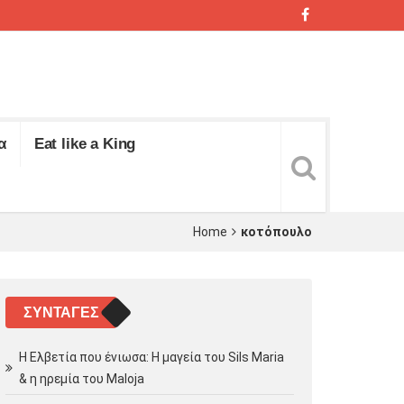
α
Eat like a King
Home
κοτόπουλο
ΣΥΝΤΑΓΈΣ
Η Ελβετία που ένιωσα: Η μαγεία του Sils Maria
& η ηρεμία του Maloja