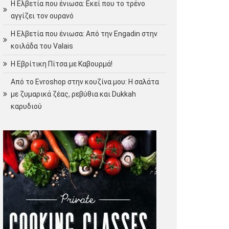
Η Ελβετία που ένιωσα: Εκεί που το τρένο
αγγίζει τον ουρανό
Η Ελβετία που ένιωσα: Από την Engadin στην
κοιλάδα του Valais
Η Εβρίτικη Πίτσα με Καβουρμά!
Από το Evroshop στην κουζίνα μου: Η σαλάτα
με ζυμαρικά ζέας, ρεβύθια και Dukkah
καρυδιού