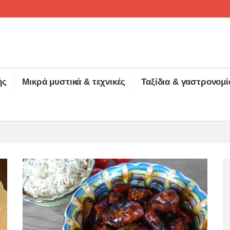
ής
Μικρά μυστικά & τεχνικές
Ταξίδια & γαστρονομί