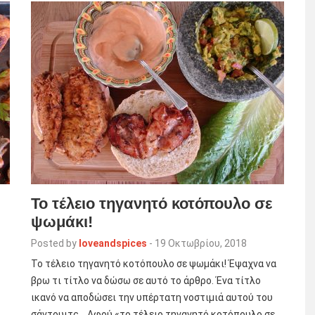
To τέλειο τηγανητό κοτόπουλο σε
ψωμάκι!
Posted by
loveandspices
-
19 Οκτωβρίου, 2018
To τέλειο τηγανητό κοτόπουλο σε ψωμάκι! Έψαχνα να
βρω τι τίτλο να δώσω σε αυτό το άρθρο. Ένα τίτλο
ικανό να αποδώσει την υπέρτατη νοστιμιά αυτού του
σάντουιτς… Αφού «το τέλειο τηγανητό κοτόπουλο σε