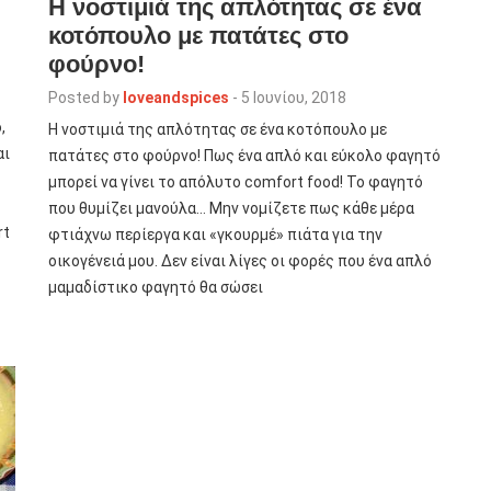
H νοστιμιά της απλότητας σε ένα
κοτόπουλο με πατάτες στο
φούρνο!
Posted by
loveandspices
-
5 Ιουνίου, 2018
,
H νοστιμιά της απλότητας σε ένα κοτόπουλο με
αι
πατάτες στο φούρνο! Πως ένα απλό και εύκολο φαγητό
μπορεί να γίνει το απόλυτο comfort food! Το φαγητό
που θυμίζει μανούλα… Μην νομίζετε πως κάθε μέρα
rt
φτιάχνω περίεργα και «γκουρμέ» πιάτα για την
οικογένειά μου. Δεν είναι λίγες οι φορές που ένα απλό
μαμαδίστικο φαγητό θα σώσει