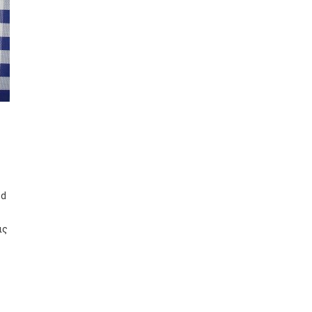
od
ις