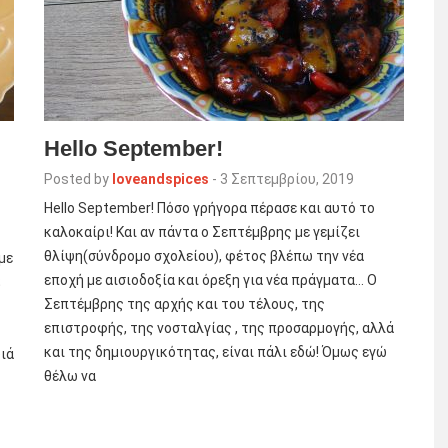
Hello September!
Posted by
loveandspices
-
3 Σεπτεμβρίου, 2019
Hello September! Πόσο γρήγορα πέρασε και αυτό το
καλοκαίρι! Και αν πάντα ο Σεπτέμβρης με γεμίζει
θλίψη(σύνδρομο σχολείου), φέτος βλέπω την νέα
με
εποχή με αισιοδοξία και όρεξη για νέα πράγματα… Ο
;
Σεπτέμβρης της αρχής και του τέλους, της
επιστροφής, της νοσταλγίας , της προσαρμογής, αλλά
και της δημιουργικότητας, είναι πάλι εδώ! Όμως εγώ
διά
θέλω να