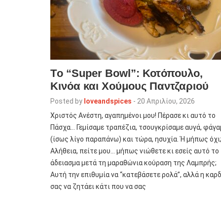
Tο “Super Bowl”: Κοτόπουλο,
Κινόα και Χούμους Παντζαριού
Posted by
loveandspices
-
20 Απριλίου, 2026
Χριστός Ανέστη, αγαπημένοι μου! Πέρασε κι αυτό το
Πάσχα… Γεμίσαμε τραπέζια, τσουγκρίσαμε αυγά, φάγα
(ίσως λίγο παραπάνω) και τώρα, ησυχία. Ή μήπως όχι
Αλήθεια, πείτε μου… μήπως νιώθετε κι εσείς αυτό το
άδειασμα μετά τη μαραθώνια κούραση της Λαμπρής;
Αυτή την επιθυμία να “κατεβάσετε ρολά”, αλλά η καρ
σας να ζητάει κάτι που να σας