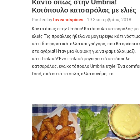
Κάντο όπως στην Umbria!
Κοτόπουλο κατσαρόλας με ελιές
Posted by
loveandspices
-
19 Σεπτεμβρίου, 2018
Κάντο όπως στην Umbria! Κοτόπουλο κατσαρόλας με
ελιές Τις προάλλες ήθελα να μαγειρέψω κάτι νόστιμο
κάτι διαφορετικό αλλά και γρήγορο, που θα αρέσει κ
στα αγόρια! Ήταν μια Κυριακή για να φάμε όλοι μαζί
κάτι Ιταλικό! Ένα ιταλικό μαγειρευτό κοτόπουλο
κατσαρόλας, ένα κοτόπουλο Umbria style! Ένα comfo
food, από αυτά τα απλά, αλλά συνάμα, τα