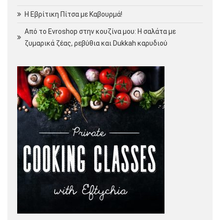
Η Εβρίτικη Πίτσα με Καβουρμά!
Από το Evroshop στην κουζίνα μου: Η σαλάτα με
ζυμαρικά ζέας, ρεβύθια και Dukkah καρυδιού