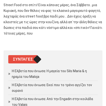
Street Food στο σπίτι! Είναι κάποιες μέρες, ένα Σάββατο…μια
Κυριακή, που δεν θέλεις να φας το κλασικό μαγειρευτό φαγητό,
λαχταράς ένα street food βρε παιδί μου… Δεν έχεις όρεξη να
κλειστείς με τις ώρες στην κουζίνα, αλλά απ΄την άλλη θέλεις να
δώσεις στα παιδιά σου κάτι νόστιμο αλλά και «σπιτικό»! Για κάτι
τέτοιες μέρες, που
ΣΥΝΤΑΓΈΣ
Η Ελβετία που ένιωσα: Η μαγεία του Sils Maria & η
ηρεμία του Maloja
Η Ελβετία που ένιωσα: Εκεί που το τρένο αγγίζει τον
ουρανό
Η Ελβετία που ένιωσα: Από την Engadin στην κοιλάδα
του Valais