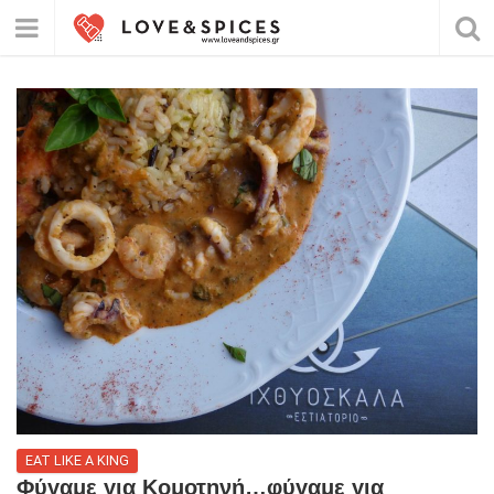
EAT LIKE A KING
Φύγαμε για Κομοτηνή…φύγαμε για