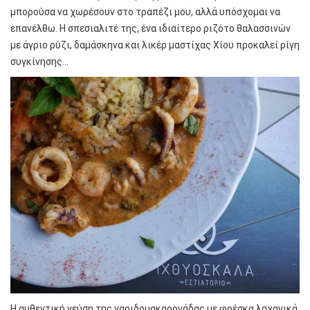
μπορούσα να χωρέσουν στο τραπέζι μου, αλλά υπόσχομαι να
επανέλθω. Η σπεσιαλιτέ της, ένα ιδιαίτερο ριζότο θαλασσινών
με άγριο ρύζι, δαμάσκηνα και λικέρ μαστίχας Χίου προκαλεί ρίγη
συγκίνησης…
Η αυθεντική γεύση της γαριδομακαρονάδας με φρέσκα λαχανικά