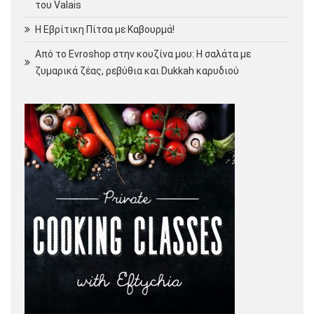
του Valais
Η Εβρίτικη Πίτσα με Καβουρμά!
Από το Evroshop στην κουζίνα μου: Η σαλάτα με
ζυμαρικά ζέας, ρεβύθια και Dukkah καρυδιού