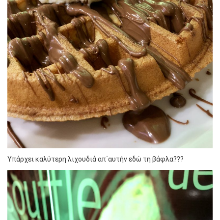
Υπάρχει καλύτερη λιχουδιά απ΄αυτήν εδώ τη βάφλα???