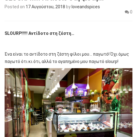
Posted on
17 Αυγούστου, 2018
by
loveandspices
0
SLOURP
!!!!! Αντίδοτο στη ζέστη…
Ένα είναι το αντίδοτο στη ζέστη φίλοι μου… παγωτό! Όχι όμως
παγωτό ότι κι ότι, αλλά το αγαπημένο μου παγωτό slourp!