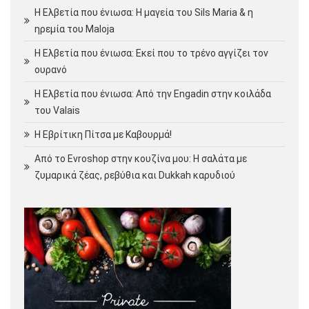
Η Ελβετία που ένιωσα: Η μαγεία του Sils Maria & η
ηρεμία του Maloja
Η Ελβετία που ένιωσα: Εκεί που το τρένο αγγίζει τον
ουρανό
Η Ελβετία που ένιωσα: Από την Engadin στην κοιλάδα
του Valais
Η Εβρίτικη Πίτσα με Καβουρμά!
Από το Evroshop στην κουζίνα μου: Η σαλάτα με
ζυμαρικά ζέας, ρεβύθια και Dukkah καρυδιού