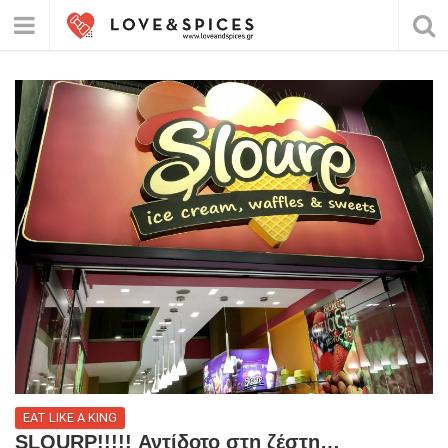
EAT LIKE A KING
SLOURP!!!!! Αντίδοτο στη ζέστη…