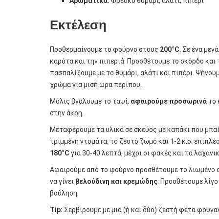
Αρωματικά:
Φρέσκο θυμάρι, αλάτι, πιπέρι
Εκτέλεση
Προθερμαίνουμε το φούρνο στους
200°C
. Σε ένα μεγ
καρότα και την πιπεριά. Προσθέτουμε το σκόρδο και τ
πασπαλίζουμε με το θυμάρι, αλάτι και πιπέρι. Ψήνουμ
χρώμα για μισή ώρα περίπου.
Μόλις βγάλουμε το ταψί,
αφαιρούμε προσωρινά
το 
στην άκρη.
Μεταφέρουμε τα υλικά σε σκεύος με καπάκι που μπαί
τριμμένη ντομάτα, το ζεστό ζωμό και 1-2 κ.σ. επιπλ
180°C
για 30-40 λεπτά, μέχρι οι φακές και τα λαχαν
Αφαιρούμε από το φούρνο προσθέτουμε το λιωμένο σ
να γίνει
βελούδινη και κρεμώδης
. Προσθέτουμε λίγο
βούληση.
Tip:
Σερβίρουμε με μια (ή και δύο) ζεστή φέτα φρυγα