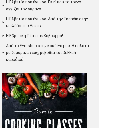
Η Ελβετία που ένιωσα: Εκεί που το τρένο
αγγίζει τον ουρανό
Η Ελβετία που ένιωσα: Από την Engadin στην
κοιλάδα του Valais
Η Εβρίτικη Πίτσα με Καβουρμά!
Από το Evroshop στην κουζίνα μου: Η σαλάτα
με ζυμαρικά ζέας, ρεβύθια και Dukkah
καρυδιού