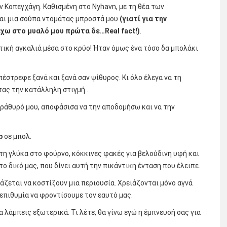
 Κοπεγχάγη. Καθισμένη στο Nyhavn, με τη θέα των
αι μια σούπα ντομάτας μπροστά μου
(γιατί για την
έχω στο μυαλό μου πρώτα δε…Real fact!)
.
ική αγκαλιά μέσα στο κρύο! Ήταν όμως ένα τόσο δα μπολάκι
πέστρεφε ξανά και ξανά σαν ψίθυρος. Κι όλο έλεγα να τη
ντας την κατάλληλη στιγμή…
παράθυρό μου, αποφάσισα να την αποδομήσω και να την
p
σε μπολ.
τη γλύκα στο φούρνο, κόκκινες φακές για βελούδινη υφή και
το δικό μας, που δίνει αυτή την πικάντικη ένταση που έλειπε.
ιάζεται να κοστίζουν μια περιουσία. Χρειάζονται μόνο αγνά
 επιθυμία να φροντίσουμε τον εαυτό μας.
α λάμπεις εξωτερικά. Τι λέτε, θα γίνω εγώ η έμπνευσή σας για