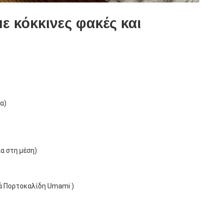
ε κόκκινες φακές και
α)
α στη μέση)
ά Πορτοκαλίδη Umami )