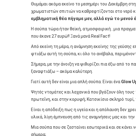
Θυμάμαι ακόμα εκείνο το μεσημέρι του Δεκέμβρη στην
χρωματιστών σπιτιών να καθρεφτίζονται στο νερό κ
εμβληματική θέα
πήγαμε μεν, αλλά εγώ το μενού 
Η σούπα τώρα ήταν θεϊκή, ατμοσφαιρική…μια πραγματ
που έκανε 27 ευρώ!! Ξανά μανά Real Fact!
Από εκείνη τη μέρα, η ανάμνηση εκείνης της γεύσης ε
φτιάξω αυτή τη σούπα, κι όλο το ανέβαλα, περιμένο
Σήμερα, με την άνοιξη να ψιθυρίζει πια έξω από το 
ξαναφτιάξω – ακόμα καλύτερη.
Γιατί αυτή δεν είναι μια απλή σούπα. Είναι ένα
Glow U
Ψητές ντομάτες και λαχανικά που βγάζουν όλη τους 
πρωτεΐνη, και στην κορυφή; Κατσικίσιο σκληρό τυρί, 
Είναι η απόδειξη πως η υγεία και η απόλαυση δεν χρε
υλικά, λίγη έμπνευση από τις αναμνήσεις μας και την
Μια σούπα που σε ζεσταίνει εσωτερικά και σε κάνει ν
σήμερα;