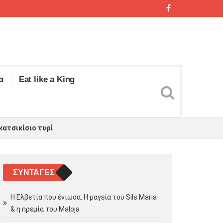
α
Eat like a King
κατσικίσιο τυρί
ΣΥΝΤΑΓΈΣ
Η Ελβετία που ένιωσα: Η μαγεία του Sils Maria
& η ηρεμία του Maloja