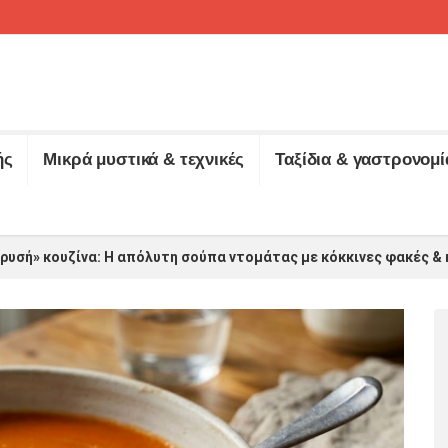
ής
Μικρά μυστικά & τεχνικές
Ταξίδια & γαστρονομί
χρυσή» κουζίνα: Η απόλυτη σούπα ντομάτας με κόκκινες φακές & 