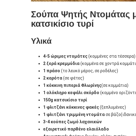
Σούπα Ψητής Ντομάτας μ
κατσικίσιο τυρί
Υλικά
4-5 ώριμες ντομάτες
(κομμένες στα τέσσερα)
2 ξερά κρεμμύδια
(κομμένα σε χοντρά κομμάτι
1 πράσο
(το λευκό μέρος, σε ροδέλες)
2 καρότα
(σε φέτες)
1 κόκκινη πιπεριά Φλωρίνης
(σε κομμάτια)
1 ολόκληρο κεφάλι σκόρδο
(κομμένο οριζόντι
150g κατσικίσιο τυρί
1 φλιτζάνι κόκκινες φακές
(ξεπλυμένες)
1 φλιτζάνι τριμμένη ντομάτα
σε βάζο(ιδανικ
3-4 κούπες ζωμό λαχανικών
εξαιρετικό παρθένο ελαιόλαδο