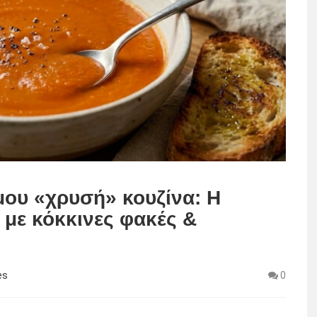
μου «χρυσή» κουζίνα: Η
με κόκκινες φακές &
es
0