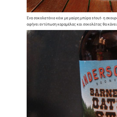
Ένα σοκολατένιο κέικ με μαύρη μπύρα stout- η σκου
αφήνει εντύπωση καραμέλας και σοκολάτας θα κάνει 