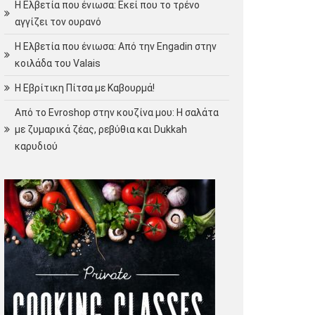
Η Ελβετία που ένιωσα: Εκεί που το τρένο
αγγίζει τον ουρανό
Η Ελβετία που ένιωσα: Από την Engadin στην
κοιλάδα του Valais
Η Εβρίτικη Πίτσα με Καβουρμά!
Από το Evroshop στην κουζίνα μου: Η σαλάτα
με ζυμαρικά ζέας, ρεβύθια και Dukkah
καρυδιού