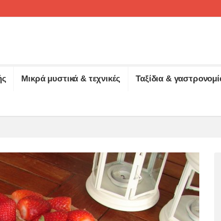
ής
Μικρά μυστικά & τεχνικές
Ταξίδια & γαστρονομί