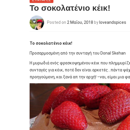
To σοκολατένιο κέικ!
Posted on
2 Μαΐου, 2018
by
loveandspices
To
σοκολατένιο κέικ!
Προσαρμοσμένη από την συνταγή του Donal Skehan
Η μυρωδιά ενός φρεσκοψημένου κέικ που πλημμυρίζει τ
συνταγές για κέικ, ποτέ δεν είναι αρκετές…πάντα ψά
προηγούμενη, και ξανά απ την αρχή! –ναι, είμαι μια φ