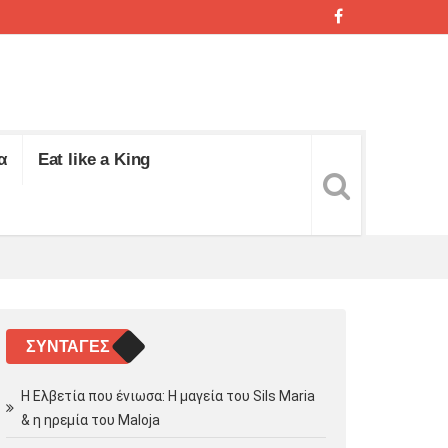
α
Eat like a King
ΣΥΝΤΑΓΈΣ
Η Ελβετία που ένιωσα: Η μαγεία του Sils Maria
& η ηρεμία του Maloja