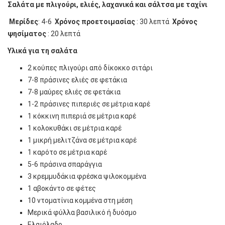
Σαλάτα με πλιγούρι, ελιές, λαχανικά και σάλτσα με ταχίνι
Μερίδες
: 4-6
Χρόνος προετοιμασίας
: 30 λεπτά
Χρόνος
ψησίματος
: 20 λεπτά
Υλικά για τη σαλάτα
2 κούπες πλιγούρι από δίκοκκο σιτάρι
7-8 πράσινες ελιές σε φετάκια
7-8 μαύρες ελιές σε φετάκια
1-2 πράσινες πιπεριές σε μέτρια καρέ
1 κόκκινη πιπεριά σε μέτρια καρέ
1 κολοκυθάκι σε μέτρια καρέ
1 μικρή μελιτζάνα σε μέτρια καρέ
1 καρότο σε μέτρια καρέ
5-6 πράσινα σπαράγγια
3 κρεμμυδάκια φρέσκα ψιλοκομμένα
1 αβοκάντο σε φέτες
10 ντοματίνια κομμένα στη μέση
Μερικά φύλλα βασιλικό ή δυόσμο
Ελαιόλαδο