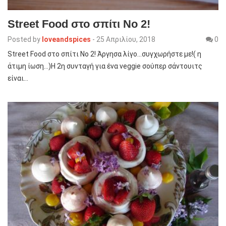
Street Food στο σπίτι No 2!
Posted by
loveandspices
-
25 Απριλίου, 2018
0
Street Food στο σπίτι No 2! Άργησα λίγο…συγχωρήστε με!( η
άτιμη ίωση…)H 2η συνταγή για ένα veggie σούπερ σάντουιτς
είναι…