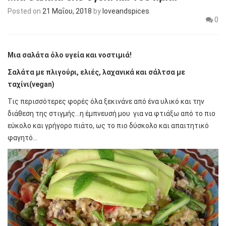
Posted on
21 Μαΐου, 2018
by
loveandspices
0
Μια σαλάτα όλο υγεία και νοστιμιά!
Σαλάτα με πλιγούρι, ελιές, λαχανικά και σάλτσα με
ταχίνι(
vegan
)
Τις περισσότερες φορές όλα ξεκινάνε από ένα υλικό και την
διάθεση της στιγμής…η έμπνευσή μου για να φτιάξω από το πιο
εύκολο και γρήγορο πιάτο, ως το πιο δύσκολο και απαιτητικό
φαγητό…