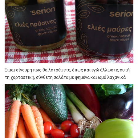
Είμαι σίγουρη πως θα λατρέψετε, όπως και εγώ άλλωστε, αυτή
τη χορταστική, σύνθετη σαλάτα με ψημένα και ωμά λαχανικά.