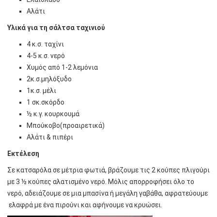
Αλάτι
Υλικά για τη σάλτσα ταχινιού
4 κ.σ. ταχίνι
4-5 κ.σ. νερό
Χυμός από 1-2 λεμόνια
2κ.σ.μηλόξυδο
1κ.σ. μέλι
1 σκ.σκόρδο
½ κ.γ. κουρκουμά
Μπούκοβο(προαιρετικά)
Αλάτι & πιπέρι
Εκτέλεση
Σε κατσαρόλα σε μέτρια φωτιά, βράζουμε τις 2 κούπες πλιγούρι
με 3 ½ κούπες αλατισμένο νερό. Μόλις απορροφήσει όλο το
νερό, αδειάζουμε σε μια μπασίνα ή μεγάλη γαβάθα, αφρατεύουμε
ελαφρά με ένα πιρούνι και αφήνουμε να κρυώσει.