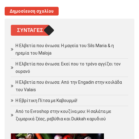
ΣΥΝΤΑΓΈΣ
Η Ελβετία που ένιωσα: Η μαγεία του Sils Maria & η
ηρεμία του Maloja
Η Ελβετία που ένιωσα: Εκεί που το τρένο αγγίζει τον
ουρανό
Η Ελβετία που ένιωσα: Από την Engadin στην κοιλάδα
του Valais
Η Εβρίτικη Πίτσα με Καβουρμά!
Από το Evroshop στην κουζίνα μου: Η σαλάτα με
ζυμαρικά ζέας, ρεβύθια και Dukkah καρυδιού