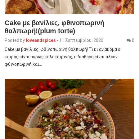
Cake με βανίλιες, φθινοπωρινή
θαλπωρή!(plum torte)
Posted by
loveandspices
-
11 Σεπτεμβρίου, 2020
0
Cake με βανίλιες, φθινοπωρινή θαλπωρή! Τι κι αν ακόμα ο
καιρός είναι άκρως καλοκαιρινός, η διάθεση είναι πλέον
φθινοπωρινή και…