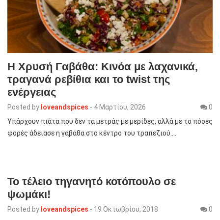
Η Χρυσή Γαβάθα: Κινόα με λαχανικά,
τραγανά ρεβίθια και το twist της
ενέργειας
Posted by
loveandspices
-
4 Μαρτίου, 2026
0
Υπάρχουν πιάτα που δεν τα μετράς με μερίδες, αλλά με το πόσες
φορές άδειασε η γαβάθα στο κέντρο του τραπεζιού.…
To τέλειο τηγανητό κοτόπουλο σε
ψωμάκι!
Posted by
loveandspices
-
19 Οκτωβρίου, 2018
0