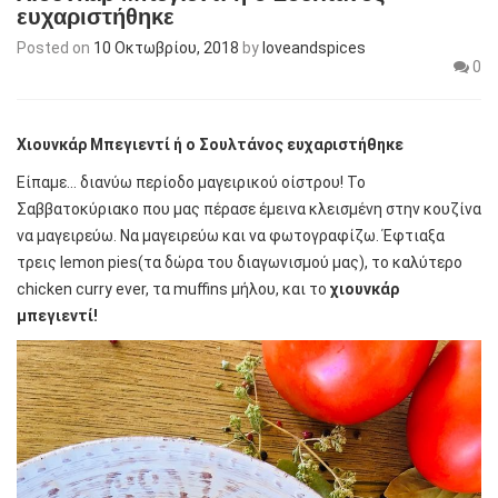
ευχαριστήθηκε
Posted on
10 Οκτωβρίου, 2018
by
loveandspices
0
Χιουνκάρ Μπεγιεντί ή ο Σουλτάνος ευχαριστήθηκε
Είπαμε… διανύω περίοδο μαγειρικού οίστρου! Το
Σαββατοκύριακο που μας πέρασε έμεινα κλεισμένη στην κουζίνα
να μαγειρεύω. Να μαγειρεύω και να φωτογραφίζω. Έφτιαξα
τρεις lemon pies(τα δώρα του διαγωνισμού μας), το καλύτερο
chicken curry ever, τα muffins μήλου, και το
χιουνκάρ
μπεγιεντί!