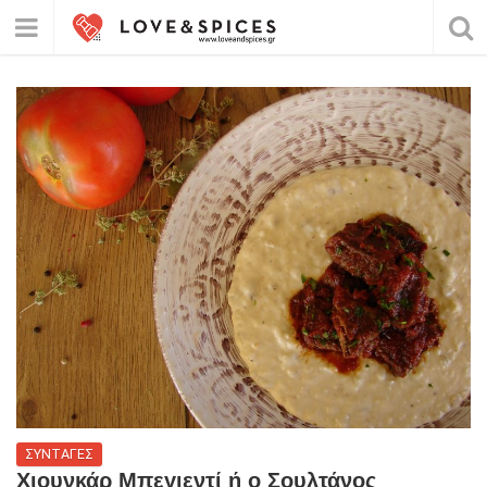
ΣΥΝΤΑΓΕΣ
Χιουνκάρ Μπεγιεντί ή ο Σουλτάνος