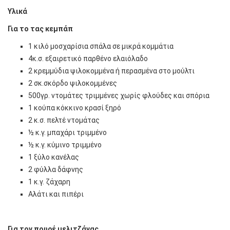
Υλικά
Για το τας κεμπάπ
1 κιλό μοσχαρίσια σπάλα σε μικρά κομμάτια
4κ.σ. εξαιρετικό παρθένο ελαιόλαδο
2 κρεμμύδια ψιλοκομμένα ή περασμένα στο μούλτι
2 σκ.σκόρδο ψιλοκομμένες
500γρ. ντομάτες τριμμένες χωρίς φλούδες και σπόρια
1 κούπα κόκκινο κρασί ξηρό
2 κ.σ. πελτέ ντομάτας
½ κ.γ. μπαχάρι τριμμένο
½ κ.γ. κύμινο τριμμένο
1 ξύλο κανέλας
2 φύλλα δάφνης
1 κ.γ. ζάχαρη
Αλάτι και πιπέρι
Για τον πουρέ μελιτζάνας