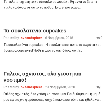
To τέλειο τηγανητό κοτόπουλο σε ψωμάκι! Έψαχνα να βρω τι
τίτλο να δώσω σε αυτό το άρθρο. Ένα τίτλο ικανό…
Τα σοκολατένια cupcakes
Posted by
loveandspices
-
6 Νοεμβρίου, 2018
0
Τα σοκολατένια cupcakes Η σοκολάτα και αυτά τα αφράτα και
ζουμερά cupcakes! Ήρθε η ώρα να σας δώσω αυτή…
Γαλέος αχνιστός, όλο γεύση και
νοστιμιά!
Posted by
loveandspices
-
23 Νοεμβρίου, 2020
0
Γαλέος αχνιστός, όλο γεύση και νοστιμιά! Παιδί θυμάμαι, η μαμά
μου έφτιαχνε ψαρόσουπες συχνά πυκνά και ούτε καν ήθελα να…