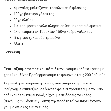
4 μεγάλες μελιτζάνες τσακώνικες ή φλάσκες
100γρ.βούτυρο γάλακτος
90γρ.αλεύρι
1 λίτρο φρέσκο γάλα πλήρες σε θερμοκρασία δωματίου
2κ.σ. καϊμάκι εκ Τουρκίας ή 50γρ.κρέμα γάλακτος
½ κ.γ. μοσχοκάρυδο τριμμένο
Αλάτι
Εκτέλεση
Ετοιμάζουμε το τας κεμπάπ
. Στεγνώνουμε καλά το κρέας με
χαρτί κουζίνας.Προθερμαίνουμε το φούρνο στους 200 βαθμούς.
Σε μεγάλη κατσαρόλα ή σκεύος που μπορεί να μπει στο
φούρνο(με καπάκι)και σε δυνατή φωτιά προσθέτουμε το μισό
λάδι και όταν κάψει καλά, ρίχνουμε σε δόσεις το κρέας
(συνήθως 2-3 δόσεις γι’ αυτή την ποσότητα) να πάρει έντονο
χρώμα απ΄ολες τις πλευρές.