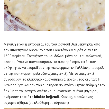
Μεγάλη είναι η ιστορία αυτού του φαγιού! Όλα ξεκίνησαν από
τον απαιτητικό ουρανίσκο του Σουλτάνου Μουράτ Δ’ εν έτη
1600 περίπου. Τότε ήταν που οι δόλιοι μάγειροι του παλατιού,
προκειμένου να ικανοποιήσουν το αυστηρό αφεντικό τους,
σκέφτηκαν να αναμείξουν την νεοφερμένη εκ Γαλλίας μπεσαμέλ
με την καπνισμένη μελιτζάνα(μπεγιεντί). Με το μπεγιεντί
συνόδεψαν το κλασσικό και αγαπημένο, αρνάκι τας κεμπάπ. Η
ικανοποίηση λοιπόν του αυστηρού σουλτάνου, ήταν έκδηλη όταν
δοκίμασε το φαγητό, οπότε και οι ανακουφισμένοι μάγειροι,
ονόμασαν το πιάτο
h
ü
nk
â
r
be
ğ
endi
.
Κοινώς, ο σουλτάνος
ευχαριστήθηκε!(σε ελεύθερη μετάφραση).