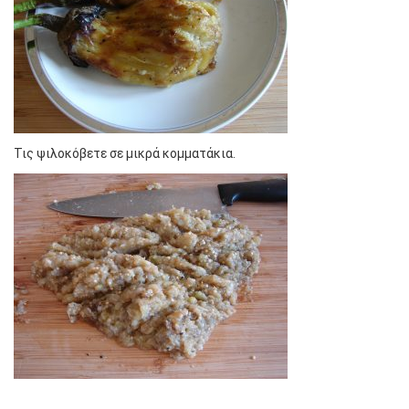
Τις ψιλοκόβετε σε μικρά κομματάκια.