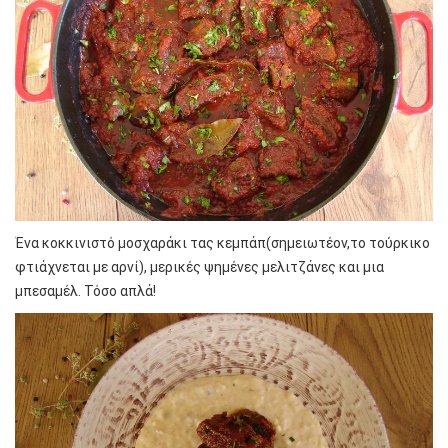
Ένα κοκκινιστό μοσχαράκι τας κεμπάπ(σημειωτέον,το τούρκικο
φτιάχνεται με αρνί), μερικές ψημένες μελιτζάνες και μια
μπεσαμέλ. Τόσο απλά!