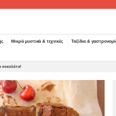
ής
Μικρά μυστικά & τεχνικές
Ταξίδια & γαστρονομί
λο σοκολάτα!