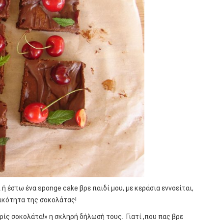
 έστω ένα sponge cake βρε παιδί μου, με κεράσια εννοείται,
ικότητα της σοκολάτας!
ρίς σοκολάτα!» η σκληρή δήλωσή τους. Γιατί ,που πας βρε