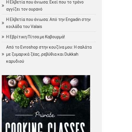
Η Ελβετία που ένιωσα: Εκεί που το τρένο
αγγίζει τον ουρανό
Η Ελβετία που ένιωσα: Από την Engadin στην
κοιλάδα του Valais
Η Εβρίτικη Πίτσα με Καβουρμά!
Από το Evroshop στην κουζίνα μου: Η σαλάτα
με ζυμαρικά ζέας, ρεβύθια και Dukkah
καρυδιού