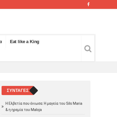
α
Eat like a King
ΣΥΝΤΑΓΈΣ
Η Ελβετία που ένιωσα: Η μαγεία του Sils Maria
& η ηρεμία του Maloja