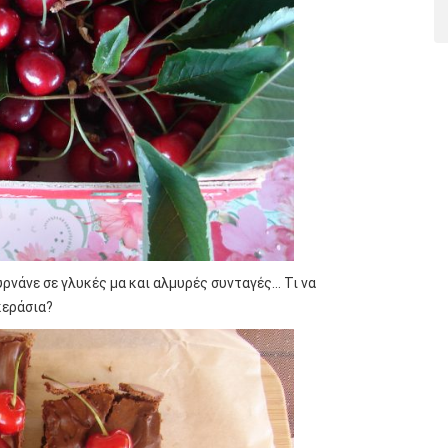
υρνάνε σε γλυκές μα και αλμυρές συνταγές… Τι να
κεράσια?