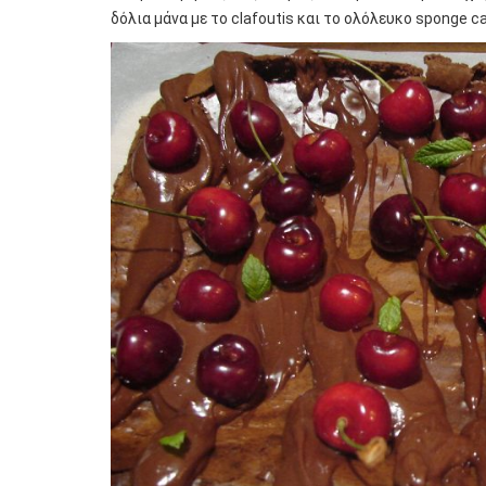
δόλια μάνα με το clafoutis και το ολόλευκο sponge c